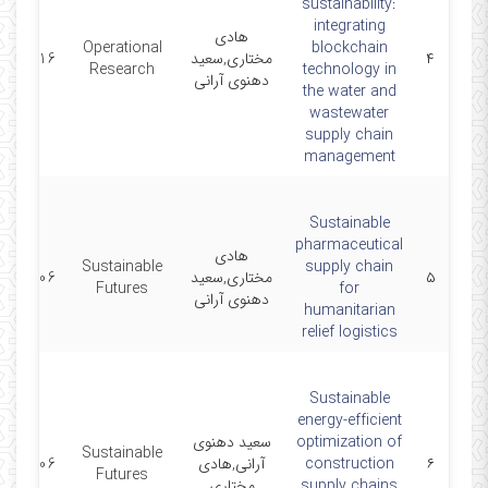
sustainability:
integrating
هادی
Operational
blockchain
۴
مختاری,سعید
26-03-16
Research
technology in
دهنوی آرانی
the water and
wastewater
supply chain
management
Sustainable
pharmaceutical
هادی
Sustainable
supply chain
۵
مختاری,سعید
26-02-06
Futures
for
دهنوی آرانی
humanitarian
relief logistics
Sustainable
energy-efficient
optimization of
سعید دهنوی
Sustainable
۶
construction
آرانی,هادی
26-01-06
Futures
supply chains
مختاری