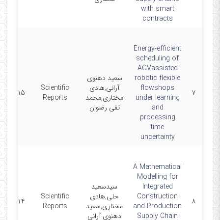
with smart
contracts
Energy-efficient
scheduling of
AGVassisted
robotic flexible
سعید دهنوی
flowshops
آرانی,هادی
Scientific
25-12-15
۷
under learning
مختاری,محمد
Reports
and
تقی رضوان
processing
time
uncertainty
A Mathematical
Modelling for
Integrated
سیدسعید
Construction
حلی,هادی
Scientific
25-10-14
۸
and Production
مختاری,سعید
Reports
Supply Chain
دهنوی آرانی