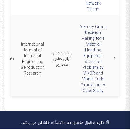
Network
Design
A Fuzzy Group
Decision
Making for a
International
Material
Journal of
Handling
سعید دهنوی
Industrial
Equipment
۹
آرانی,هادی
25-06-30
Engineering
Selection
مختاری
& Production
Problem by
Research
VIKOR and
Monte Carlo
Simulation: A
Case Study
© کلیه حقوق متعلق به دانشگاه کاشان می‌باشد.