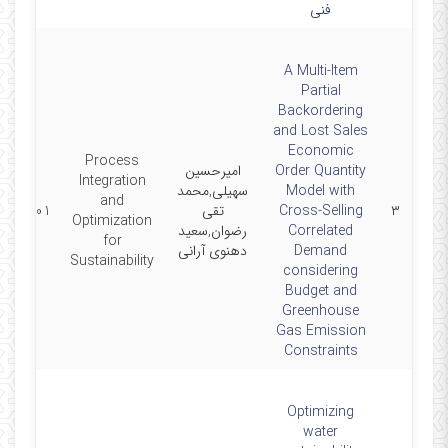
فنی
A Multi-Item
Partial
Backordering
and Lost Sales
Economic
Process
Order Quantity
امیرحسین
Integration
Model with
سهیلی,محمد
and
۳
Cross-Selling
تقی
26-06-01
Optimization
Correlated
رضوان,سعید
for
Demand
دهنوی آرانی
Sustainability
considering
Budget and
Greenhouse
Gas Emission
Constraints
Optimizing
water