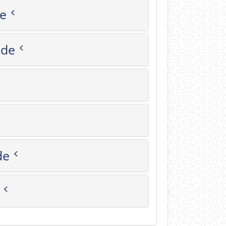
ade
s Grade
Grade