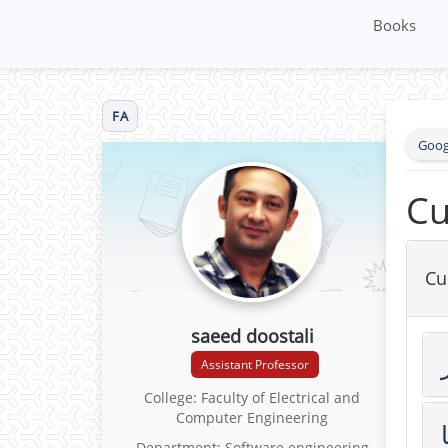
Books
FA
Goog
Cu
Cu
saeed doostali
Assistant Professor
College: Faculty of Electrical and
Computer Engineering
Department: Software engineering