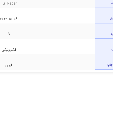
ه
Full Paper
ار
2023-05-06
ه
ISI
ه
الکترونیکی
چاپ
ایران