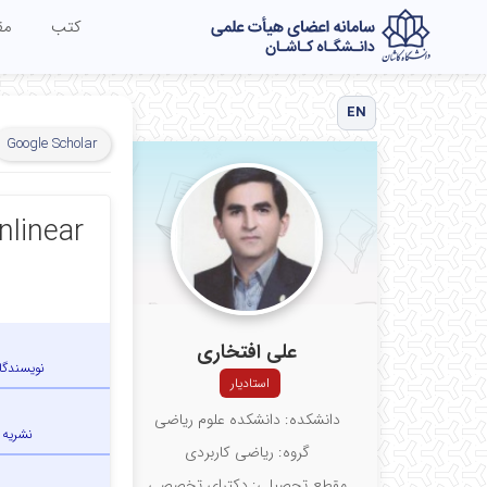
کتب
مق
EN
Google Scholar
nlinear
علی افتخاری
نویسندگا
استادیار
دانشکده: دانشکده علوم ریاضی
نشریه
گروه: ریاضی کاربردی
مقطع تحصیلی: دکترای تخصصی