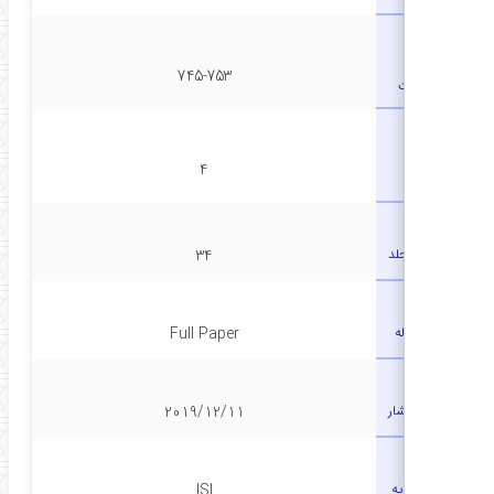
شماره
745-753
صفحات
شماره
4
سریال
ماره مجلد
34
نوع مقاله
Full Paper
تاریخ انتشار
2019/12/11
رتبه نشریه
ISI