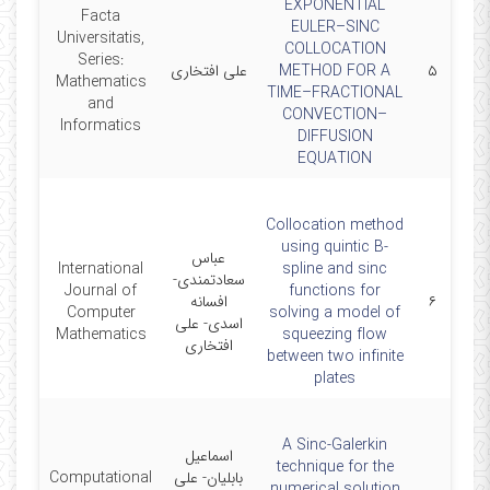
EXPONENTIAL
Facta
EULER–SINC
Universitatis,
COLLOCATION
Series:
۵
METHOD FOR A
علی افتخاری
2/11
Mathematics
TIME–FRACTIONAL
and
CONVECTION–
Informatics
DIFFUSION
EQUATION
Collocation method
using quintic B-
عباس
International
spline and sinc
سعادتمندی-
Journal of
functions for
۶
افسانه
11/1
Computer
solving a model of
اسدی- علی
Mathematics
squeezing flow
افتخاری
between two infinite
plates
A Sinc-Galerkin
اسماعیل
technique for the
بابلیان- علی
Computational
numerical solution