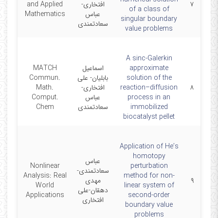
۷
افتخاری-
and Applied
4/1
of a class of
عباس
Mathematics
singular boundary
سعادتمندی
value problems
A sinc-Galerkin
approximate
اسماعیل
MATCH
solution of the
بابلیان- علی
Commun.
۸
reaction–diffusion
افتخاری-
Math.
1/1
process in an
عباس
Comput.
immobilized
سعادتمندی
Chem
biocatalyst pellet
Application of He’s
homotopy
عباس
Nonlinear
perturbation
سعادتمندی-
Analysis: Real
method for non-
۹
مهدی
9
World
linear system of
دهقان-علی
Applications
second-order
افتخاری
boundary value
problems