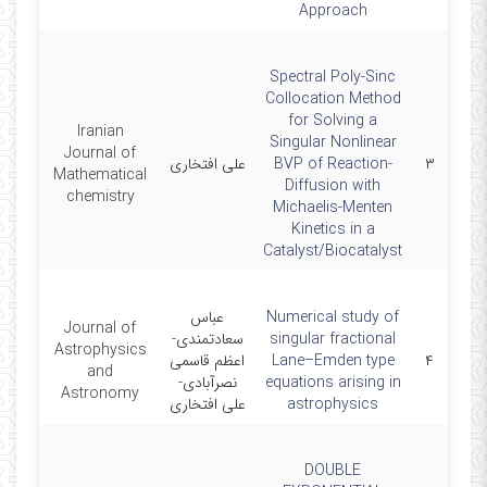
Approach
Spectral Poly-Sinc
Collocation Method
for Solving a
Iranian
Singular Nonlinear
Journal of
۳
BVP of Reaction-
علی افتخاری
5-06
Mathematical
Diffusion with
chemistry
Michaelis-Menten
Kinetics in a
Catalyst/Biocatalyst
Numerical study of
عباس
Journal of
singular fractional
سعادتمندی-
Astrophysics
۴
Lane–Emden type
اعظم قاسمی
6/1
and
equations arising in
نصرآبادی-
Astronomy
astrophysics
علی افتخاری
DOUBLE