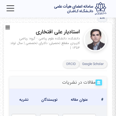
Toggle
igation
EN
استادیار علی افتخاری
دانشکده: دانشکده علوم ریاضی - گروه: ریاضی
کاربردی
مقطع تحصیلی: دکترای تخصصی
|
سال تولد:
|
۱۳۵۴
ORCID
Google Scholar
مقالات در نشریات
تا
#
عنوان مقاله
نویسندگان
نشریه
ان