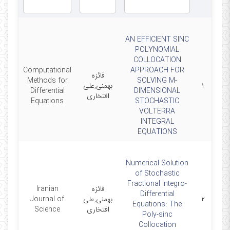
AN EFFICIENT SINC
POLYNOMIAL
COLLOCATION
Computational
APPROACH FOR
فائزه
Methods for
SOLVING M-
۱
بهمنی,علی
4-10
Differential
DIMENSIONAL
افتخاری
Equations
STOCHASTIC
VOLTERRA
INTEGRAL
EQUATIONS
Numerical Solution
of Stochastic
Fractional Integro-
فائزه
Iranian
Differential
۲
بهمنی,علی
Journal of
8-02
Equations: The
افتخاری
Science
Poly-sinc
Collocation