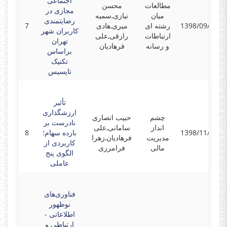
اجتماعی
مطالعات
محسن
مجازی در
میان
نیازی,سمیه
رضایتمندی
1398/09/17
رشته ای
میری,هادی
7
کاربران شهر
ارتباطات
رازقی,علی
تهران
و رسانه
فرهادیان
براساس
تکنیک
تاپسیس
تأثیر
ارزشگذاری
چشم
حبیب انصاری
نادرست بر
انداز
سامانی,علی
1398/11/15
بازده سهام؛
8
مدیریت
فرهادیان,زهرا
کاربردی از
مالی
فرامرزی
الگوی پنج
عاملی
فناوری‌های
نوظهور
اطلاعاتی -
ارتباطی و