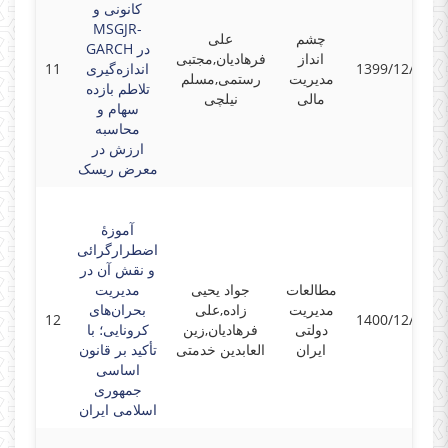
کانونی و
MSGJR-
چشم
علی
GARCH در
انداز
فرهادیان,مجتبی
1399/12/30
اندازه‌گیری
11
مدیریت
رستمی,مسلم
تلاطم بازده
مالی
نیلچی
سهام و
محاسبه
ارزش در
معرض ریسک
آموزۀ
اضطرارگرائی
و نقش آن در
مطالعات
جواد یحیی
مدیریت
مدیریت
زاده,علی
بحران‌های
12
1400/12/22
دولتی
فرهادیان,زین
کرونایی؛ با
ایران
العابدین خدمتی
تأکید بر قانون
اساسی
جمهوری
اسلامی ایران