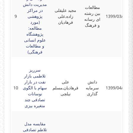
مدیریت دانش
مطالعات
مجید علیقلی
در مراکز
بین رشته
1399/03/31
زاده,علی
پژوهشی
9
ای رسانه
فرهادیان
(مورد
و فرهنگ
مطالعه:
پژوهشگاه
علوم انسانی
و مطالعات
فرهنگی)
سرریز
تلاطمی بازار
دانش
علی
نفت در بازار
1399/04/08
سرمایه
فرهادیان,مسلم
سهام با الگوی
10
گذاری
نیلچی
نوسانات
تصادفی چند
متغیره بیزی
مقایسه مدل‌
تلاطم تصادفی