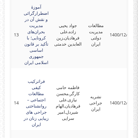
آموزۀ
اضطرارگرائی
و نقش آن در
مطالعات
جواد یحیی
مدیریت
مدیریت
زاده,علی
بحران‌های
13
1400/12/22
دولتی
فرهادیان,زین
کرونایی؛ با
ایران
العابدین خدمتی
تأکید بر قانون
اساسی
جمهوری
اسلامی ایران
فراترکیب
فاطمه حامی
کیفی
کارگر,محسن
مطالعات
نشریه
نیازی,علی
اجتماعی –
1400/12/28
جراحی
14
فرهادیان,الهام
روانشناختی
ایران
شیردل,امیر
جراحی های
سرایی
زیبایی زنان در
ایران