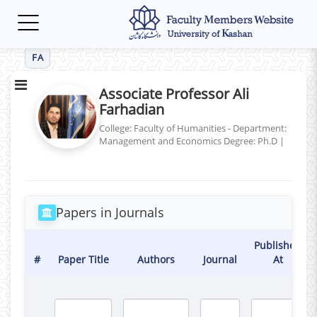
Toggle
navigation
FA
Associate Professor Ali
Farhadian
College: Faculty of Humanities - Department:
Management and Economics
Degree: Ph.D
|
Papers in Journals
Published
#
Paper Title
Authors
Journal
At