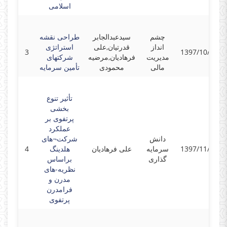
اسلامی
چشم
سیدعبدالجابر
طراحی نقشه
انداز
قدرتیان,علی
استراتژی
3
1397/10/21
مدیریت
فرهادیان,مرضیه
شرکتهای
مالی
محمودی
تأمین سرمایه
تأثیر تنوع
بخشی
پرتفوی بر
عملکرد
دانش
شرکت¬های
1397/11/14
سرمایه
علی فرهادیان
هلدینگ
4
گذاری
براساس
نظریه-های
مدرن و
فرامدرن
پرتفوی