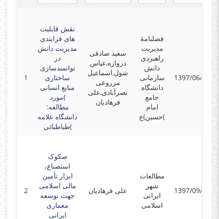
نقش قابلیت
فصلنامۀ
های فرایندی
مدیریت
مدیریت دانش
سعید صادقی
راهبردی
در
دروازه,عباس
دانش
توانمندسازی
شول,اسماعیل
1397/06/20
سازمانی
ساختاری
1
مزروعی
دانشگاه
منابع انسانی
نصرآبادی,علی
جامع
)مورد
فرهادیان
امام
مطالعه:
حسین)ع(
دانشگاه علامه
طباطبائی(
صکوک
استصناع،
مطالعات
ابزار تأمین
شهر
مالی اسلامی
1397/09/20
علی فرهادیان
2
ایرانی
جهت توسعه
اسلامی
معماری
ایرانی