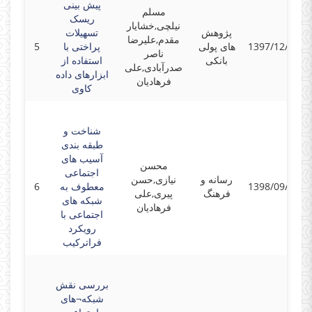
پیش بینی
مسلم
ریسک
نیلچی,خشایار
پژوهش
تسهیلات
مقدم,علیرضا
1397/12/01
های پولی
پراختی با
5
ناصر
بانکی
استفاده از
صدرآبادی,علی
ابزارهای داده
فرهادیان
کاوی
شناخت و
طبقه بندی
آسیب های
محسن
اجتماعی
رسانه و
نیازی,حسن
1398/09/01
معطوف به
6
فرهنگ
پیری,علی
شبکه های
فرهادیان
اجتماعی با
رویکرد
فراترکیب
بررسی نقش
شبکه¬های