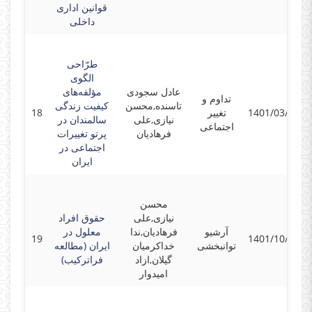
قوانین اداری
داخلی
طرّاحی
الگوی
عادل سجودی
مؤلفه‌های
تداوم و
تاسنده,محسن
کیفیت زندگی
1401/03/08
تغییر
18
نیازی,علی
سالمندان در
اجتماعی
فرهادیان
پرتو تغییرات
اجتماعی در
ایران
محسن
نیازی,علی
حقوق افراد
آرشیو
فرهادیان,ندا
معلول در
19
1401/10/11
توانبخشی
خداکرمیان
ایران (مطالعه
گیلان,ازاد
فراترکیب)
امیدوار