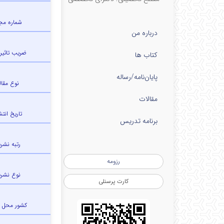
شماره مج
درباره من
ضریب تاثیر (IF
کتاب ها
پایان‌نامه‌/رساله
نوع مقال
مقالات
تاریخ انتش
برنامه تدریس
رتبه نشری
رزومه
نوع نشری
کارت پرسنلی
کشور محل 