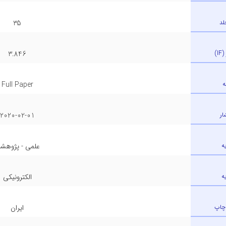
لد
35
)
3.846
ه
Full Paper
ار
2020-02-01
ه
علمی - پژوهش
ه
الکترونیکی
چاپ
ایران