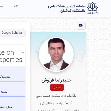
کتب
مق
EN
Google Scholar
e on Ti-
operties
نویسندگا
حمیدرضا فرنوش
استادیار
نشریه
دانشکده: دانشکده مهـندسـی
گروه: مهندسی متالورژی
شماره صف
مقطع تحصیلی: دکترای تخصصی