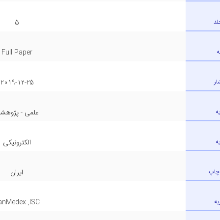
لد
5
ه
Full Paper
ار
2019-12-25
ه
علمی - پژوهش
ه
الکترونیکی
چاپ
ایران
یه
ranMedex ,ISC