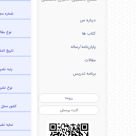
شماره مج
درباره من
نوع مقال
کتاب ها
پایان‌نامه‌/رساله
تاریخ انتش
مقالات
رتبه نشری
برنامه تدریس
نوع نشری
رزومه
کشور محل 
کارت پرسنلی
نمایه نشر