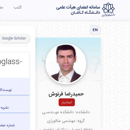
کتب
مق
EN
Google Scholar
oglass-
نویسندگا
حمیدرضا فرنوش
استادیار
نشریه
دانشکده: دانشکده مهـندسـی
گروه: مهندسی متالورژی
شماره صف
مقطع تحصیلی: دکترای تخصصی