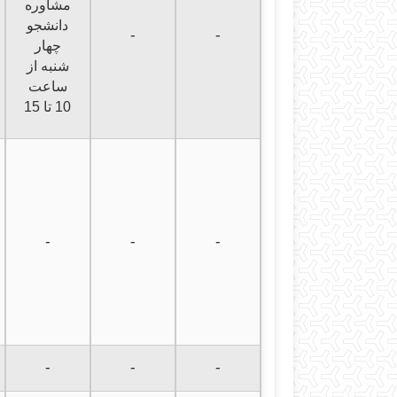
مشاوره
دانشجو
-
-
چهار
شنبه از
ساعت
10 تا 15
-
-
-
-
-
-