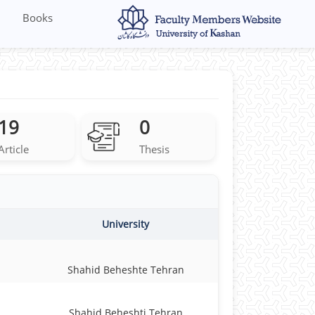
Books
19
0
Article
Thesis
University
Shahid Beheshte Tehran
Shahid Beheshti Tehran