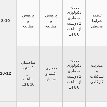
پروژه
تکنولوژی
تنظیم
پژوهش
پژوهش
معماری
8-10
شرایط
و
و
2 دوشنبه
محیطی
مطالعه
مطالعه
از ساعت
8 تا 14
پروژه
ساختمان
مدیریت
تکنولوژی
معماری،
2 شنبه
و
معماری
10-12
اقلیم و
از
تشکیلات
2 دوشنبه
آسایش
ساعت
کارگاهی
از ساعت
10 تا 13
8 تا 14