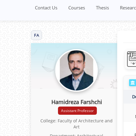
Contact Us
Courses
Thesis
Researc
FA
D
Hamidreza Farshchi
Assistant Professor
College: Faculty of Architecture and
Art
Department: Architectural