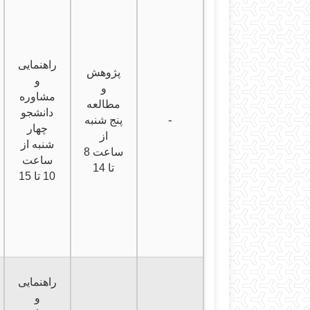
راهنمایی
پژوهش
و
و
مشاوره
مطالعه
دانشجو
-
پنج شنبه
چهار
از
شنبه از
ساعت 8
ساعت
تا 14
10 تا 15
راهنمایی
و