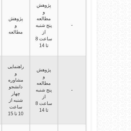
پژوهش
و
مطالعه
پژوهش
-
پنج شنبه
و
از
مطالعه
ساعت 8
تا 14
راهنمایی
پژوهش
و
و
مشاوره
مطالعه
دانشجو
-
پنج شنبه
چهار
از
شنبه از
ساعت 8
ساعت
تا 14
10 تا 15