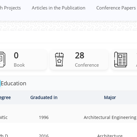
h Projects
Articles in the Publication
Conference Papers
0
28
Book
Conference
Education
egree
Graduated in
Major
MSc
1996
Architectural Engineering
Ph.D
2016
Architecture