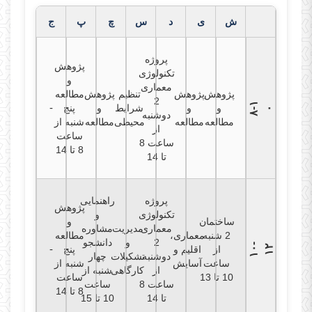
ش
ی
د
س
چ
پ
ج
پروژه
پژوهش
تکنولوژی
و
معماری
پژوهش
پژوهش
تنظیم
پژوهش
مطالعه
2
۸
۱
-
و
و
شرایط
و
پنج
-
۰
دوشنبه
مطالعه
مطالعه
محیطی
مطالعه
شنبه از
از
ساعت
ساعت 8
8 تا 14
تا 14
پروژه
راهنمایی
پژوهش
تکنولوژی
و
ساختمان
و
معماری
مدیریت
مشاوره
2 شنبه
معماری،
مطالعه
2
و
دانشجو
۱
۰
-
۱
-
۲
از
اقلیم و
پنج
دوشنبه
تشکیلات
چهار
ساعت
آسایش
شنبه از
از
کارگاهی
شنبه از
10 تا 13
ساعت
ساعت 8
ساعت
8 تا 14
تا 14
10 تا 15