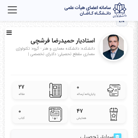
Toggle
igation
EN
استادیار حمیدرضا فرشچی
دانشکده: دانشکده معماری و هنر - گروه: تکنولوژی
معماری
مقطع تحصیلی: دکترای تخصصی
|
۲۷
۰
پایان‌نامه‌/رساله
مقاله
۰
۴۷
همایش
کتاب
سوابق تحصیلی