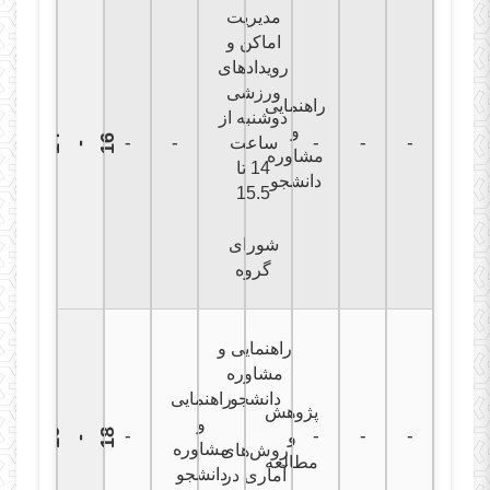
مدیریت
اماکن و
رویدادهای
ورزشی
راهنمایی
دوشنبه از
و
1
4
1
6
-
-
-
ساعت
-
-
-
مشاوره
14 تا
دانشجو
15.5
شورای
گروه
راهنمایی و
مشاوره
دانشجو
راهنمایی
پژوهش
و
-
-
-
-
1
6
1
8
و
-
مشاوره
روش‌های
مطالعه
دانشجو
آماری در