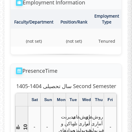
Employment Information
Employment
Co
Faculty/Department
Position/Rank
Type
(not set)
(not set)
Tenured
F
PresenceTime
سال تحصیلی 1404-1405 Second Semester
Sat
Sun
Mon
Tue
Wed
Thu
Fri
روش‌های
روش‌های
مدیریت
آماری در
آماری در
اماکن و
0
-
-
-
-
8
-
1
فیزیولوژی
فیزیولوژی
رویدادهای