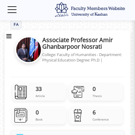
Toggle
navigation
FA
Associate Professor Amir
Ghanbarpoor Nosrati
College: Faculty of Humanities - Department:
Physical Education
Degree: Ph.D
|
33
0
Article
Thesis
0
6
Book
Conference