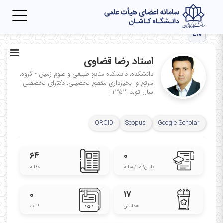
Toggle
igation
EN
استاد رضا قضاوی
دانشکده: دانشکده منابع طبیعی و علوم زمین - گروه:
مرتع و آبخیزداری
مقطع تحصیلی: دکترای تخصصی
|
سال تولد: ۱۳۵۲
|
ORCID
Scopus
Google Scholar
۶۴
۰
پایان‌نامه‌/رساله
مقاله
۰
۱۷
همایش
کتاب