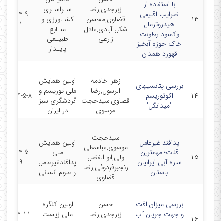
با استفاده از
زبرجدی,رضا
سـراسـری
ضرایب اقلیمی
2014-9-
۱۳
قضاوی,محسن
کشـاورزی و
هیدروترمال
21
شکل آبادی,عادل
منـابع
وکمبود رطوبت
زارعی
طبیـعی
خاک حوزه آبخیز
پایـدار
قهورد همدان
زهرا خادمه
اولین همایش
بررسی پتانسیلهای
الرسول,رضا
ملی توریسم و
۱۴
اکوتوریسم
2014-5-8
قضاوی,سیدحجت
گردشگری سبز
'میدانگل'
موسوی
در ایران
سیدحجت
پدافند غیرعامل
اولین همایش
موسوی,عباسعلی
قنات؛ مهمترین
ملی
2014-5-
۱۵
ولی,ابو الفضل
سازه آبی ایرانیان
پدافندغیرعامل
19
رنجبرفردوئی,رضا
باستان
و علوم انسانی
قضاوی
بررسی میزان افت
حسن
اولین کنگره
و جهت جریان آب
زبرجدی,رضا
ملی زیست
2014-11-
۱۶