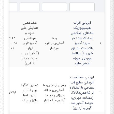
ارزیابی اثرات
هفدهمین
هیدرولوژیک
همایش ملی
بندهای اصلاحی
علوم و
احداث شده در
رضا
مهندسی
2023-02-
۱
حوزه آبخیز
قضاوی,ابراهیم
آبخیزداری
28 - 2023-
بالادست مناطق
امیدوار
ایران
03-01
شهری ( مطالعه
(آبخیزداری و
موردی: حوزه
امنیت پایدار
آبخیز خاوه
غذایی)
ارزیابی حساسیت
آلودگی منابع آب
رسول ایمانی,رضا
دومین کنگره
سطحی با استفاده
قضاوی,روح اله
بین المللی
۲
از شاخصUSGS
2017-3-8
میرزایی محمد
زمین فضا
(مطالعه موردی:
آبادی,عارف انوار
وانرژی پاک
حوضه آبخیز سد
گیوی، اردبیل)