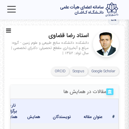
Toggle
igation
EN
استاد رضا قضاوی
دانشکده: دانشکده منابع طبیعی و علوم زمین - گروه:
مرتع و آبخیزداری
مقطع تحصیلی: دکترای تخصصی
|
سال تولد: ۱۳۵۲
|
ORCID
Scopus
Google Scholar
مقالات در همایش ها
تاریخ
برگزاری
#
عنوان مقاله
نویسندگان
همایش
همایش