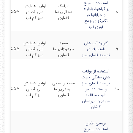
استفاده سطوح
سیامک
اولین همایش
بزرگراهها، بلوارها
۸
دخانی,رضا
ملی فضای
2015-5-5
و خیابانها در
قضاوی
سبز کم آب
تکنیکهای جمع
آوری آب
کاربرد آب های
سمیه
اولین همایش
۹
نامتعارف در
حیدرنژاد,رضا
ملی فضای
2015-5-5
توسعه فضای سبز
قضاوی
سبز کم آب
استفاده از رواناب
های خانگی جهت
توسعه فضای سبز
مجید رمضانی
اولین همایش
۱۰
و استفاده غیر
سربندی,رضا
ملی فضای
2015-5-5
شرب مطالعه
قضاوی
سبز کم آب
موردی: شهرستان
کاشان
بررسی امکان
استفاده سطوح