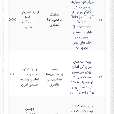
بزرگراهها، بلوارها
و خیبانها در
تکنیکهای جمع
اولیه همایش
سیامک
آوری آب ) Rain
ملی فضای
۱۱
دخانی,رضا
2015-5-5
Water
سبز کم آب
قضاوی
Harvesting(
کاشان،
باران به منظور
استفاده در
فضاهای سبز
مجاور آنه
پهنه آب های
میزان کل املاح
حسن
اولین کنگره
آبهای زیرزمینی
زبرجدی,رضا
ملی زیست
2015-1-
۱۲
دشت رزن –
قضاوی,علی
شناسی و علوم
10
قهاوند با استفاده
طاهری
طبیعی ایران
از مناسب ترین
روش زمین آماری
بررسی استعداد
دومین
فرسایش خندقی
حسن
همایـش