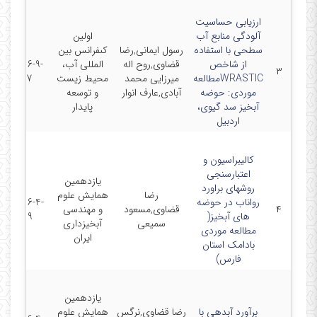
ارزیابی حساسیت
آلودگی منابع آب
اولین
سطحی با استفاده
رسول ایمانی,رضا
کىفرانس بین
از شاخص
قضاوی,روح اله
المللی آب،
2016-9-
۳
WRASTICمطالعه
میرزایی محمد
محیط زیست
27
موردی: حوضه
آبادی,عارف انوار
و توسعه
آبخیز سد گیوی،
پایدار
اردبیل
کالیبراسیون و
اعتبارسنجی
یازدهمین
روشهای براورد
رضا
همایش علوم
رواناب در حوضه
2016-4-
۴
قضاوی,مسعود
و مهندسی
های آبخیز(
19
سمیعی
آبخیزداری
مطالعه موردی
ایران
بادامک استان
فارس)
یازدهمین
برآورد آبدهی با
رضا قضاوی,نرگس
همایش علوم