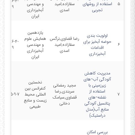
2016-4-
۵
استفاده از روشهای
سقازاده,امید
و مهندسی
19
تجربی
اسدی
آبخیزداری
ایران
یازدهمین
اولویت بندی
رضا قضاوی,نرگس
همایش علوم
حوضه آبخیز برای
2016-4-
۶
سقازاده,امید
و مهندسی
اقدامات
19
اسدی
آبخیزداری
آبخیزداری
ایران
مدیریت کاهش
آلودگی آب¬های
نخستین
زیرزمینی با
مجید رمضانی
کنفرانس بین
استفاده از
سربندی,رضا
۷
المللی محیط
2015-9-7
نقشه¬های
قضاوی,سیامک
زیست و منابع
پتانسیل آلودگی
دخانی
طبیعی
منابع آب(مدل
دراستیک)
بررسی امکان