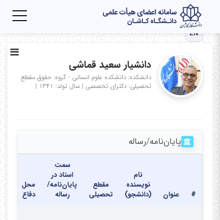
Toggle
igation
EN
دانشیار سعید قماشی
دانشکده: دانشکده علوم انسانی - گروه: حقوق
مقطع
تحصیلی: دکترای تخصصی
|
سال تولد: ۱۳۴۱
|
پایان‌نامه‌/رساله
سمت
نام
استاد در
نویسنده
مقطع
پایان‌نامه/
محل
تاری
#
عنوان
(دانشجو)
تحصیلی
رساله
دفاع
دفا