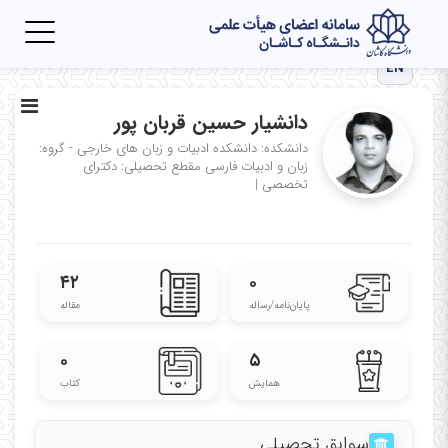
Toggle
igation
EN
دانشیار حسین قربان پور
دانشکده: دانشکده ادبیات و زبان های خارجی - گروه:
زبان و ادبیات فارسی
مقطع تحصیلی: دکترای
تخصصی
|
۴۲
۰
پایان‌نامه‌/رساله
مقاله
۰
۵
همایش
کتاب
سوابق تحصیلی