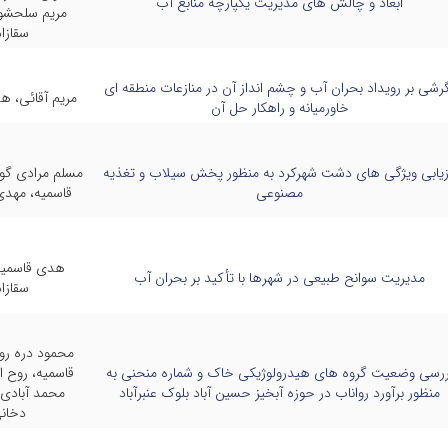
ابعاد و چالش های مدیریت یکپارچه منابع آب
مریم سلحشو
سقازا
رشی بر رویداد بحران آب و چشم انداز آن در منازعات منطقه ای
مریم آقائی، ه
خاورمیانه و راهکار حل آن
زیابی ویژگی های دشت شهرکرد به منظور پخش سیلاب و تغذیه
مسلم مرادی گو
مصنوعی
قاسمیه، مهد
هدی قاسمیه
مدیریت سوانح طبیعی در شهرها با تأکید بر بحران آب
سقازا
محمود دره ر
ررسی وضعیت گروه های هیدرولوژیکی خاک و شماره منحنی به
قاسمیه، روح ال
منظور برآورد رواناب در حوزه آبخیز حسین آباد بلوک عنبرآباد
محمد آبادی
دخان