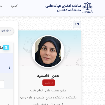
کتب
مق
EN
 Scholar
مق
#
هدی قاسمیه
دانشیار
عضو هیئت علمی تمام وقت
دانشکده: دانشکده منابع طبیعی و علوم زمین
گروه: مرتع و آبخیزداری