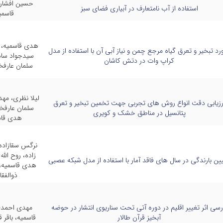
حسین افشار
استفاده از آب نامتعارف در آبیاری فضای سبز
قاسمی
هدی قاسمیه، ل
ورد تبخیر و تعرق گیاه مرجع چمن و نیاز آبی آن با استفاده از مدل
سیدجواد سادا
کراپ وات در دتش کاشان
سلمان عارفخا
لیلا نظری، مه
رزیابی دقت انواع روش های تجربی جهت تخمین تبخیر و تعرق
سلمان عارفخا
پتانسیل در مناطق خشک و کویری
هدی قاس
نرگس سقازاده
زاده، روح الله
ین بارندگی در سال های فاقد آمار با استفاده از مدل شبکه عصبی
هدی قاسمیه،
ذوالفق
رسی اثر تغییر اقلیم در دوره آتی تحت سناریوی انتشار در حوضه
مهدی احمد
آبخیز قرآن طالار
قاسمیه، باقر