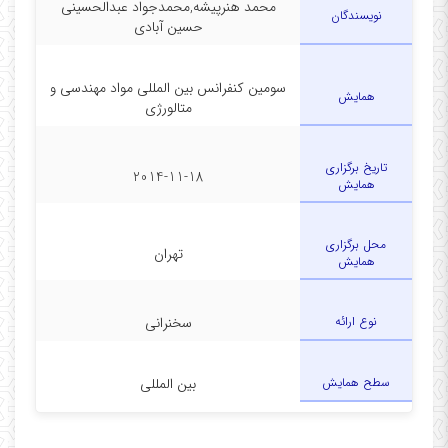
محمد هنرپیشه,محمدجواد عبدالحسینی
نویسندگان
حسین آبادی
سومین کنفرانس بین المللی مواد مهندسی و
همایش
متالورژی
تاریخ برگزاری
2014-11-18
همایش
محل برگزاری
تهران
همایش
نوع ارائه
سخنرانی
سطح همایش
بین المللی