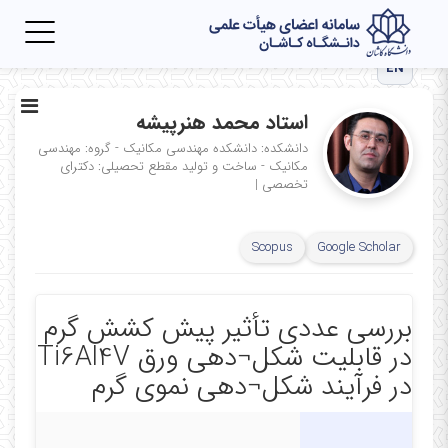
Toggle
igation
EN
استاد محمد هنرپیشه
دانشکده: دانشکده مهندسی مکانیک - گروه: مهندسی
مکانیک - ساخت و تولید
مقطع تحصیلی: دکترای
تخصصی
|
Scopus
Google Scholar
بررسی عددی تأثیر پیش کشش گرم
در قابلیت شکل¬دهی ورق Ti6Al4V
در فرآیند شکل¬دهی نموی گرم