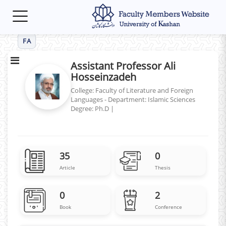
Toggle
navigation
FA
Assistant Professor Ali
Hosseinzadeh
College: Faculty of Literature and Foreign
Languages - Department: Islamic Sciences
Degree: Ph.D
|
35
0
Article
Thesis
0
2
Book
Conference