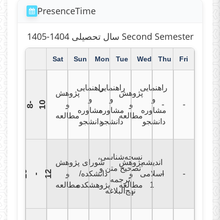
PresenceTime
سال تحصیلی 1404-1405 Second Semester
Sat
Sun
Mon
Tue
Wed
Thu
Fri
راهنمایی
راهنمایی
راهنمایی
پژوهش
پژوهش
و
و
و
-
-
و
و
0
8
-
1
مشاوره
مشاوره
مشاوره
مطالعه
مطالعه
دانشجو
دانشجو
دانشجو
نسخه‌شناسی،
اندیشه
پژوهش
شورای
پژوهش
تصحیح متن و
1
0
1
2
-
-
اسلامی
و
دانشکده/
و
-
ترجمه
1
مطالعه
پژوهشکده
مطالعه
نهج‌البلاغه