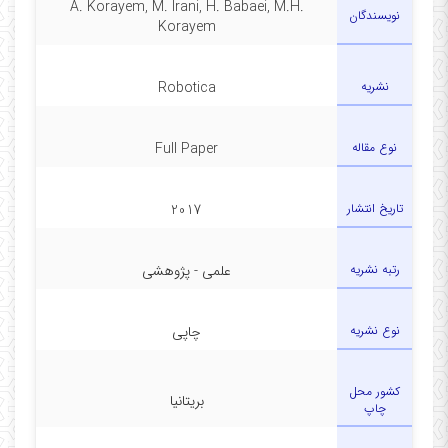
A. Korayem, M. Irani, H. Babaei, M.H.
نویسندگان
Korayem
نشریه
Robotica
نوع مقاله
Full Paper
تاریخ انتشار
2017
رتبه نشریه
علمی - پژوهشی
نوع نشریه
چاپی
کشور محل
بریتانیا
چاپ