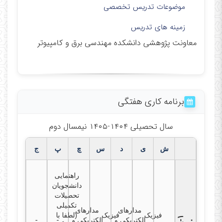
موضوعات تدریس تخصصی
زمینه های تدریس
معاونت پژوهشی دانشکده مهندسی برق و کامپیوتر
برنامه کاری هفتگی
سال تحصیلی ۱۴۰۴-۱۴۰۵ نیمسال دوم
ش
ی
د
س
چ
پ
ج
راهنمایی
دانشجویان
تحصیلات
تکمیلی
مدارهای
مدارهای
فیزیک
فیزیک
(لطفا با
۸
۱
-
-
الکتریکی و
الکتریکی و
-
۰