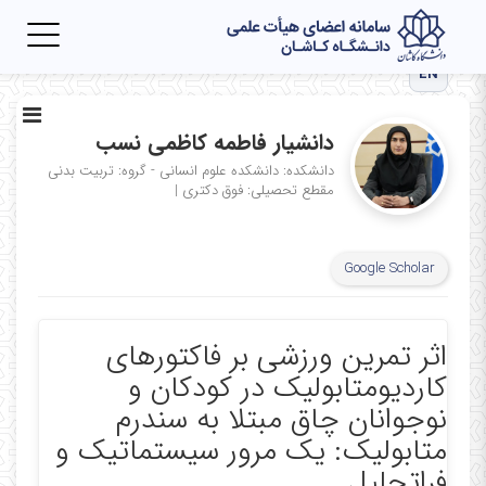
Toggle
igation
EN
دانشیار فاطمه کاظمی‌ نسب
دانشکده: دانشکده علوم انسانی - گروه: تربیت بدنی
مقطع تحصیلی: فوق دكتری
|
Google Scholar
اثر تمرین ورزشی بر فاکتورهای
کاردیومتابولیک در کودکان و
نوجوانان چاق مبتلا به سندرم
متابولیک: یک مرور سیستماتیک و
فراتحلیل