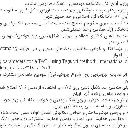
ده مهندسی دانشگاه فردوسی مشهد.
 پارامترهای بهینه جوشکاری جهت بدست آوردن شکل‌پذیری مطلوب در
 واحد خمینی‌شهر.
ده از مدل نیروی ماکزیمم اصلاح شده جهت تعیین منحنی شکل‌پذیری و
سه معیارهای
M-K
و
MMFC
در بررسی شکل‌پذیری ورق فولادی"، نهمین ک
ی ریزساختار و خواص مکانیکی فولادهای حاوی‌ بر طی فرآیند
Stamping
 اهواز.
g parameters for a TWB- using Taguchi method”, International 
 Iran, 30 Nov-3 Dec, 2009
ن.
نی منحنی حد شکل دهی ورق
TWB
با استفاده از معیار
M-K
اصلاح شده
 جامعه علمی ریخته گری ایران.
ثر جهت خط جوش بر روی شکل پذیری و خواص مکانیکی ورق جوش 
تالورژی و جامعه علمی ریخته گری ایران.
 بررسی میکروساختار و خواص مکانیکی اتصال فولاد-مس ایجاد شده
چهارمین همایش بین المللی، نهمین همایش مشترک، نوزدهمین کنگره سالان