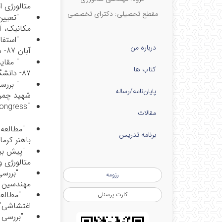
متالورژی ایران، آبان 86- دانشک
مقطع تحصیلی: دکترای تخصصی
"تعیین
مکانیک، آبان 87- دانشگاه آزاد اسلامی
"استفا
درباره من
آبان 87- دانشگاه آزاد اسلامی واحد خمینی‌شهر.
" مقای
کتاب ها
87- دانشگاه بیرجند.
"
بررس
پایان‌نامه‌/رساله
شهید چمران
congress
“
مقالات
برنامه تدریس
باهنر کرما
"پیش بی
متالورژی و
"بررسی ا
رزومه
مهندسین م
"مطالعه و
کارت پرسنلی
اغتشاشی"، 