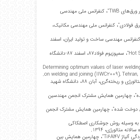
 ورق‌های
TWB
"، کنفرانس ملی مهندسی
رق فولادی"، کنفرانس ملی مهندسی مکانیک،
نفرانس مهندسی ساخت و تولید ایران، اسفند
Hot 
"، سمپوزیوم فولاد‌87، اسفند 87-دانشگاه
Determining optimum values of laser weldin
.
on welding and joining (IIWC2009), Tehran,
"مطالعه اثر ضریب انیزوتروپی روی شروع چروکیدگی"، سومین کنفرانس مشترک متالورژی و ریخته‌گری، آبان 88، دانشگاه شهید
"، چهارمین همایش مشترک انجمن مهندسین
دوخت شده"، چهارمین همایش مشترک انجمن
 به وسیله روش جوشکاری اصطکاکی
ه متالورژی، 1394.
"بررسی اثر فرآیند پیرسازی بر روی میکروساختار، خواص مکانیکی و مقاومت خوردگی آلیاژ Ti6Al4V"، چهارمین همایش بین