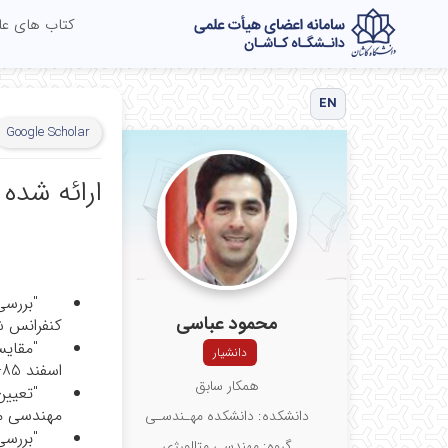
کتاب های ع
EN
Google Scholar
ارائه شده 
"بررسی
محمود عباسی
کنفرانس شکل‌دهی موا
"مقایس
دانشیار
اسفند 85- دانشگاه صنعتی امیرکبیر.
همکار سابق
"تعیی
مهندسی مکانیک، ار
دانشکده: دانشکده مهـندسـی
"بررسی
گروه: مهندسی متالورژی