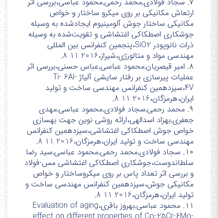
۷.
سجاد فولادی,محمد رحمی,محمود عباسی،بررسی اثر
ارتعاش مکانیکی بر روی میکرو ساختار و خواص
مکانیکی ساختار جوش آلومینیوم ایجادشده به وسیله
جوشکاری اصطکاکی اغتشاشی و تقویت‌شده به وسیله
ذرات نانوپودر SiO2،پنجمین کنفرانس بین المللی
مهندسی مواد و متالورژی،شیراز،2016 11 8.
۸.
امیر قیصریان,محمود عباسی,عباس حسنی،بررسی اثر
عملیات پیرسازی بر رفتار سایشی آلیاژ Ti- 6Al-
4V،سیزدهمین کنفرانس مهندسی ساخت و تولید
ایران،هرمزگان،2016 11 8.
۹.
محمد رحمی,سجاد فولادی,محمود عباسی,مهدی
جعفری,بهزاد اسدالهی،ارائه روشی نوین جهت بهسازی
خواص جوش اصطکاکی اغتشاشی،سیزدهمین کنفرانس
مهندسی ساخت و تولید ایران،هرمزگان،2016 11 8.
۱۰.
سجاد فولادی,محمد رحمی,محمود عباسی,سید رضا
سلطاندوست،جوشکاری اصطکاکی اغتشاشی مس-فولاد
و بررسی اثر تعداد پاس بر روی میکروساختار و خواص
مکانیکی جوش،سیزدهمین کنفرانس مهندسی ساخت و
تولید ایران،هرمزگان،2016 11 8.
۱۱.
محمود عباسی,بهروز باقری،Evaluation of aging
effect on different properties of Co-25Cr-6Mo-