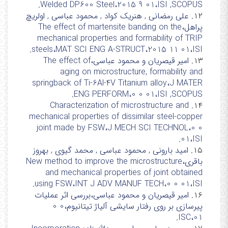
Welded DP600 Steel،2015 9 01،ISI ,SCOPUS.
۱۲.
علی رمضانی , هنریک کواد , محمود عباسی , اولریچ
پراهل،The effect of martensite banding on the
mechanical properties and formability of TRIP
steels،MAT SCI ENG A-STRUCT،2015 11 01،ISI.
۱۳.
امیر قیصریان و محمود عباسی،The effect of
aging on microstructure, formability and
springback of Ti-6Al-4V Titanium alloy،J MATER
ENG PERFORM،0 0 01،ISI ,SCOPUS.
Characterization of microstructure and
۱۴.
mechanical properties of dissimilar steel-copper
joint made by FSW،J MECH SCI TECHNOL،0 0
01،ISI.
۱۵.
امید بارونی , محمود عباسی , محمد گیوی , بهروز
باقری،New method to improve the microstructure
and mechanical properties of joint obtained
using FSW،INT J ADV MANUF TECH،0 0 01،ISI.
۱۶.
امیر قیصریان و محمود عباسی،بررسی اثر عملیات
پیرسازی بر روی رفتار سایشی آلیاژ تیتانیوم،0 0
01،ISC.