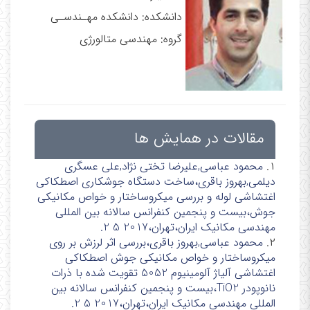
دانشکده: دانشکده مهـندسـی
گروه: مهندسی متالورژی
مقالات در همایش ها
۱.
محمود عباسی,علیرضا تختی نژاد,علی عسگری
دیلمی,بهروز باقری،ساخت دستگاه جوشکاری اصطکاکی
اغتشاشی لوله و بررسی میکروساختار و خواص مکانیکی
جوش،بیست و پنجمین کنفرانس سالانه بین المللی
مهندسی مکانیک ایران،تهران،2017 5 2.
۲.
محمود عباسی,بهروز باقری،بررسی اثر لرزش بر روی
میکروساختار و خواص مکانیکی جوش اصطکاکی
اغتشاشی آلیاژ آلومینیوم 5052 تقویت شده با ذرات
نانوپودر TiO2،بیست و پنجمین کنفرانس سالانه بین
المللی مهندسی مکانیک ایران،تهران،2017 5 2.