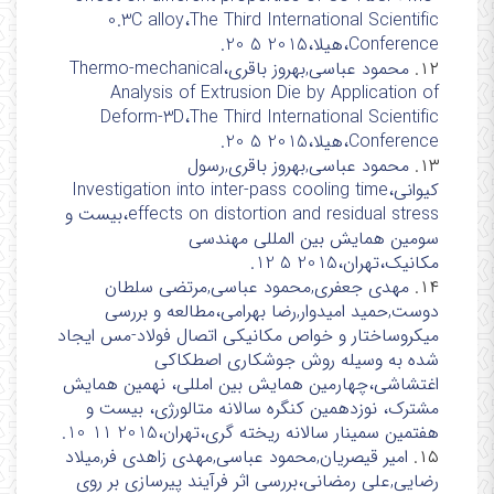
0.3C alloy،The Third International Scientific
Conference،هیلا،2015 5 20.
۱۲.
محمود عباسی,بهروز باقری،Thermo-mechanical
Analysis of Extrusion Die by Application of
Deform-3D،The Third International Scientific
Conference،هیلا،2015 5 20.
۱۳.
محمود عباسی,بهروز باقری,رسول
کیوانی،Investigation into inter-pass cooling time
effects on distortion and residual stress،بیست و
سومین همایش بین المللی مهندسی
مکانیک،تهران،2015 5 12.
۱۴.
مهدی جعفری,محمود عباسی,مرتضی سلطان
دوست,حمید امیدوار,رضا بهرامی،مطالعه و بررسی
میکروساختار و خواص مکانیکی اتصال فولاد-مس ایجاد
شده به وسیله روش جوشکاری اصطکاکی
اغتشاشی،چهارمین همایش بین امللی، نهمین همایش
مشترک، نوزدهمین کنگره سالانه متالورژی، بیست و
هفتمین سمینار سالانه ریخته گری،تهران،2015 11 10.
۱۵.
امیر قیصریان,محمود عباسی,مهدی زاهدی فر,میلاد
رضایی,علی رمضانی،بررسی اثر فرآیند پیرسازی بر روی