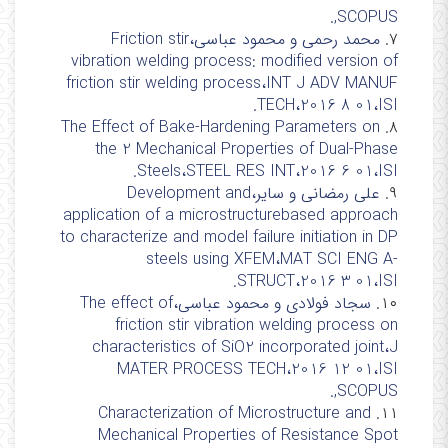
,SCOPUS.
۷.
محمد رحمی و محمود عباسی،Friction stir
vibration welding process: modified version of
friction stir welding process،INT J ADV MANUF
TECH،2016 8 01،ISI.
The Effect of Bake-Hardening Parameters on
۸.
the 2 Mechanical Properties of Dual-Phase
Steels،STEEL RES INT،2016 6 01،ISI.
۹.
علی رمضانی و سایر،Development and
application of a microstructurebased approach
to characterize and model failure initiation in DP
steels using XFEM،MAT SCI ENG A-
STRUCT،2016 3 01،ISI.
۱۰.
سجاد فولادی و محمود عباسی،The effect of
friction stir vibration welding process on
characteristics of SiO2 incorporated joint،J
MATER PROCESS TECH،2016 12 01،ISI
,SCOPUS.
Characterization of Microstructure and
۱۱.
Mechanical Properties of Resistance Spot