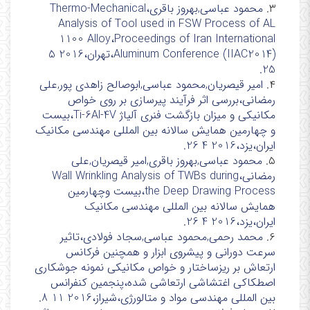
۳.
محمود عباسی,بهروز باقری،Thermo-Mechanical
Analysis of Tool used in FSW Process of AL
1100 Alloy،Proceedings of Iran International
Aluminum Conference (IIAC2014)،تهران،2016 5
25.
۴.
امیر قیصریان,محمود عباسی,ابوصالح زاهدی پور,علی
رمضانی،بررسی اثر فرآیند پیرسازی بر روی خواص
مکانیکی و میزان بازگشت فنری آلیاژ Ti-6Al-4V،بیست
و چهارمین همایش سالانه بین المللی مهندسی مکانیک
ایران،یزد،2016 4 26.
۵.
محمود عباسی,بهروز باقری,امیر قیصریان,علی
رمضانی،Wall Wrinkling Analysis of TWBs during
the Deep Drawing Process،بیست وچهارمین
همایش سالانه بین المللی مهندسی مکانیک
ایران،یزد،2016 4 26.
۶.
محمد رحمی,محمود عباسی,سجاد فولادی،تاثیر
سرعت دورانی و پیشروی ابزار و همچنین فرکانس
ارتعاش بر ریزساختار و خواص مکانیکی نمونه جوشکاری
اصطکاکی اغتشاشی ارتعاشی شده،پنجمین کنفرانس
بین المللی مهندسی مواد و متالورژی،شیراز،2016 11 8.