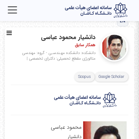
Toggle
igation
EN
دانشیار محمود عباسی
همکار سابق
دانشکده: دانشکده مهـندسـی - گروه: مهندسی
متالورژی
مقطع تحصیلی: دکترای تخصصی
|
Scopus
Google Scholar
محمود عباسی
دانشیار