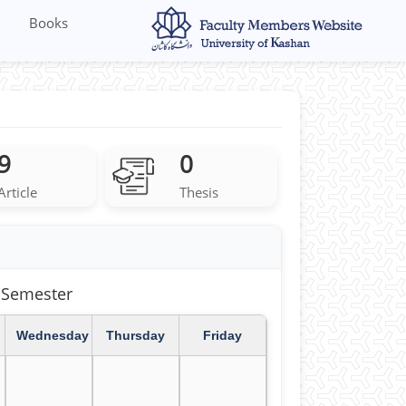
Books
9
0
Article
Thesis
سال تحصیلی 1403-1404
Wednesday
Thursday
Friday