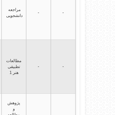
مراجعه
-
-
دانشجویی
مطالعات
-
-
تطبیقی
هنر 1
پژوهش
و
مطالعه