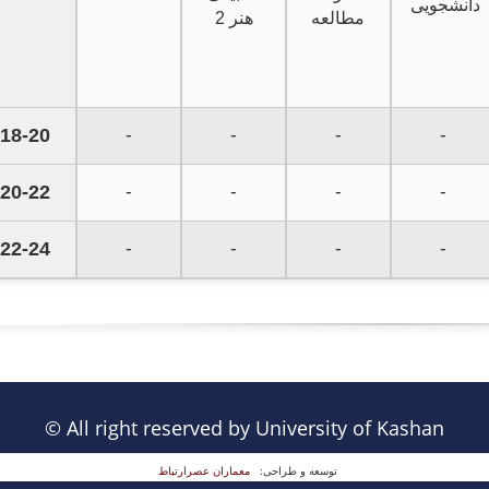
دانشجویی
مطالعه
هنر 2
18-20
-
-
-
-
20-22
-
-
-
-
22-24
-
-
-
-
© All right reserved by University of Kashan
توسعه و طراحی:
معماران عصر‌ارتباط