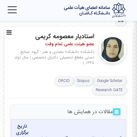
Toggle
igation
EN
استادیار معصومه کریمی
عضو هیئت علمی تمام وقت
دانشکده: دانشکده معماری و هنر - گروه: صنایع
دستی
مقطع تحصیلی: دکترای تخصصی
|
سال تولد:
|
۱۳۶۵
ORCID
Scopus
Google Scholar
Research GATE
مقالات در همایش ها
تاریخ
برگزاری