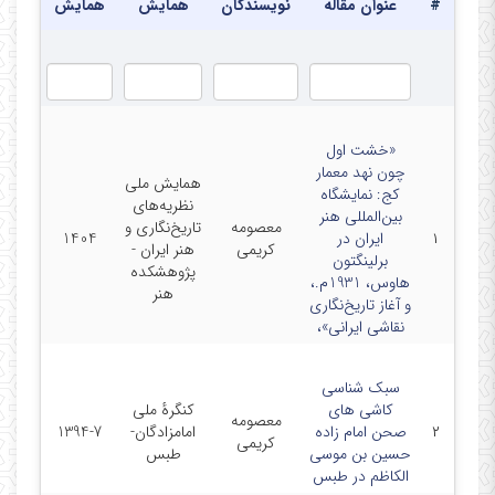
#
عنوان مقاله
نویسندگان
همایش
همایش
«خشت اول
چون نهد معمار
همایش ملی
کج: نمایشگاه
نظریه‌های
بین‌المللی هنر
معصومه
تاریخ‌نگاری و
۱
ایران در
1404
کریمی
هنر ایران -
برلینگتون
پژوهشکده
هاوس، 1931م.،
هنر
و آغاز تاریخ‌نگاری
نقاشی ایرانی»،
سبک شناسی
کاشی های
کنگرۀ ملی
معصومه
۲
صحن امام زاده
امامزادگان-
1394-7
کریمی
حسین بن موسی
طبس
الکاظم در طبس