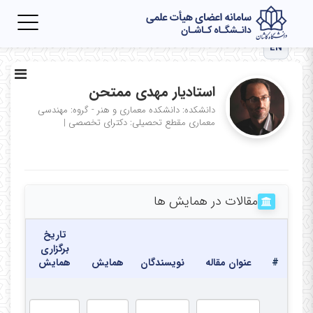
Toggle
igation
EN
استادیار مهدی ممتحن
دانشکده: دانشکده معماری و هنر - گروه: مهندسی
معماری
مقطع تحصیلی: دکترای تخصصی
|
مقالات در همایش ها
تاریخ
برگزاری
#
عنوان مقاله
نویسندگان
همایش
همایش