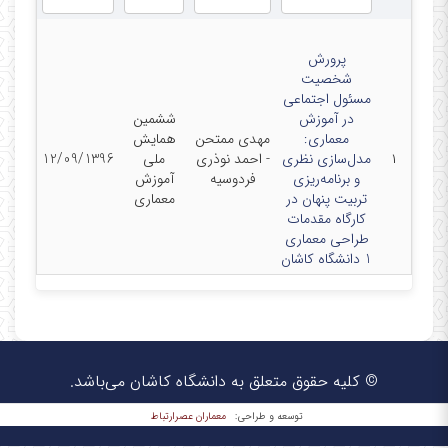
پرورش
شخصیت
مسئول اجتماعی
در آموزش
ششمین
معماری:
مهدی ممتحن
همایش
۱
مدل‌سازی نظری
- احمد نوذری
ملی
12/09/1396
و برنامه‌ریزی
فردوسیه
آموزش
تربیت پنهان در
معماری
کارگاه مقدمات
طراحی معماری
1 دانشگاه کاشان
© کلیه حقوق متعلق به دانشگاه کاشان می‌باشد.
معماران عصر‌ارتباط
توسعه و طراحی: