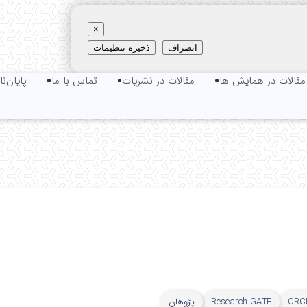
×
انصراف
ذخیره تنظیمات
مقالات در همایش ها
مقالات در نشریات
تماس با ما
پایان‌نا
های انرژی
انیک
ORC
Research GATE
پژوهان