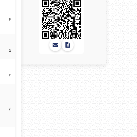
۴
۵
۶
۷