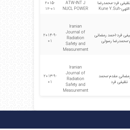
ظیفی فرد-محمدرضا
ATW-INT J
2015-
Kune Y.Suh
NUCL POWER
12-01
Iranian
Journal of
فی فرد-احمد رمضانی
2014-9-
Radiation
-محمدرضا رسولی
01
Safety and
Measurement
Iranian
Journal of
مضانی مقدم-محمد
2013-9-
Radiation
نظیفی فرد
01
Safety and
Measurement