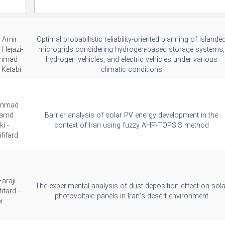
 Amir
Optimal probabilistic reliability-oriented planning of islande
Hejazi-
microgrids considering hydrogen-based storage systems,
ammad
hydrogen vehicles, and electric vehicles under various
 Ketabi
climatic conditions
ammad
Hamd
Barrier analysis of solar PV energy development in the
i -
context of Iran using fuzzy AHP-TOPSIS method
ifard
araji -
The experimental analysis of dust deposition effect on sola
fard -
photovoltaic panels in Iran's desert environment
i