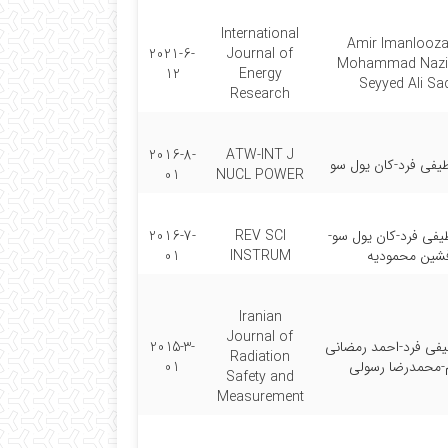
International
Amir Imanlooza
2021-6-
Journal of
Mohammad Nazifi
12
Energy
Seyyed Ali Sa
Research
2016-8-
ATW-INT J
یفی فرد-کان یول سو
01
NUCL POWER
فی فرد-کان یول سو-
REV SCI
2016-7-
شین محمودیه
INSTRUM
01
Iranian
Journal of
فی فرد-احمد رمضانی
2015-3-
Radiation
-محمدرضا رسولی
01
Safety and
Measurement