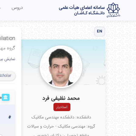
دروس
م
EN
liation
گروه مه
دانشکده
نمایش بی
دانشگاه
Scholar
ایران
م
محمد نظیفی فرد
استادیار
دانشکده: دانشکده مهندسی مکانیک
#
گروه: مهندسی مکانیک - حرارت و سیالات
مقطع تحصیلی: دکترای تخصصی