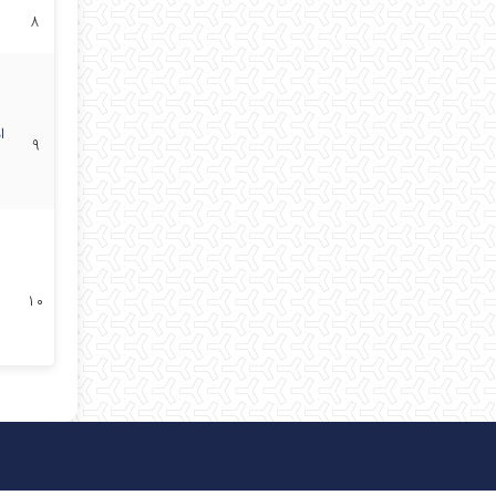
۸
ا
۹
۱۰