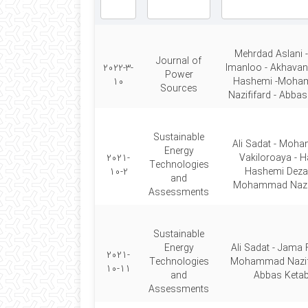
Mehrdad Aslani -
Journal of
2022-3-
Imanloo - Akhavan 
Power
10
Hashemi -Moh
Sources
Nazififard - Abbas
Sustainable
Ali Sadat - Moh
Energy
2021-
Vakiloroaya - 
Technologies
10-2
Hashemi Dezak
and
Mohammad Nazif
Assessments
Sustainable
Energy
Ali Sadat - Jama F
2021-
Technologies
Mohammad Nazifi
10-11
and
Abbas Ketab
Assessments