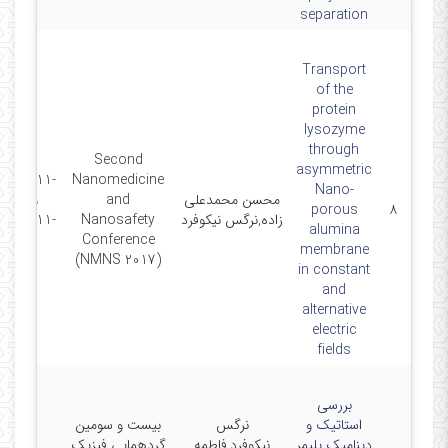
separation
Transport
of the
protein
lysozyme
through
Second
asymmetric
2017-11-
Nanomedicine
Nano-
محسن محمدعلی
and
29 -
porous
۸
زاده,نرگس نیکوفرد
Nanosafety
2017-11-
alumina
30
Conference
membrane
(NMNS 2017)
in constant
and
alternative
electric
fields
بررسی
استاتیک و
نرگس
بیست و سومین
دینامیک پلیمر
نیکوفرد,فاطمه
گردهمایی فیزیک