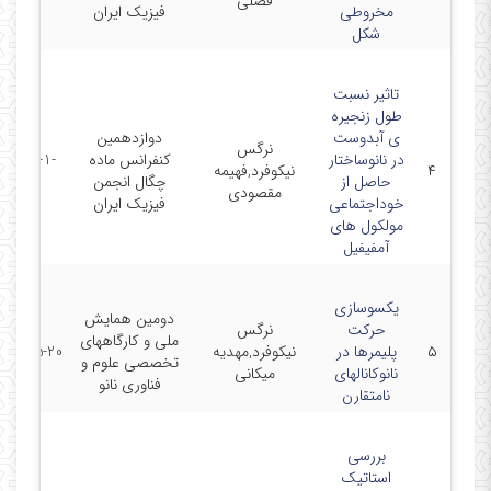
فضلی
مخروطی
فیزیک ایران
شکل
تاثیر نسبت
طول زنجیره
ی آبدوست
دوازدهمین
نرگس
در نانوساختار
کنفرانس ماده
2015-1-
۴
نیکوفرد,فهیمه
حاصل از
چگال انجمن
28
مقصودی
خوداجتماعی
فیزیک ایران
مولکول های
آمفیفیل
یکسوسازی
دومین همایش
حرکت
نرگس
ملی و کارگاههای
۵
پلیمرها در
نیکوفرد,مهدیه
2015-5-20
تخصصی علوم و
نانوکانالهای
میکانی
فناوری نانو
نامتقارن
بررسی
استاتیک