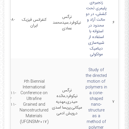
زنجیره‌ی
پلیمری تحت
کشش، در دو
نرگس
حالت آزاد و
کنفرانس فیزیک
2016-8-
۶
نیکوفرد,سیدمحمد
محدود در
ایران
22
عمادی
استوانه با
استفاده از
شبیه‌سازی
دینامیک
مولکولی
Study of
the directed
6th Biennial
motion of
International
polymers in
نرگس
2017-11-
Conference on
a cone-
نیکوفرد,مائده
12 -
Ultrafine
shaped
۷
حیدری,مهدیه
2017-11-
Grained and
nano-
میکانی,پریسا اسدی
13
Nanostructured
structure
درویش ادمی
Materials
as a
(UFGNSM2017)
method of
polymer