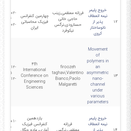
خروج پلیمر
فرزانه معظمی,زینب
2020-02-
نیمه انعطاف
چهارمین کنفرانس
حاجی خانی
06 -
۱۲
پذیر از
فیزیک محاسباتی
حسنارودی,نرگس
2020-02-
نانوساختار
ایران
نیکوفرد
06
کروی
Movement
of
polymers in
4th
2020-12-
firoozeh
an
International
05 -
taghavi,Valentino
asymmetric
Conference on
۱۳
2020-12-
Bianco,Paolo
nano-
Engineering
06
Malgaretti
channel
Sciences
under
various
parameters
خروج پلیمر
یازدهمین
2021-01-
نیمه انعطاف
فرزانه
کنفرانس فیزیک
20 -
۱۴
پذیر از
معظمی,نرگس
آماری، ماده چگال