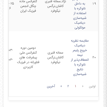
نژاد,سمانه قنبری
کنفرانس ماده
۱۹
به داخل
25 - 2023-
کاشان,نرگس
چگال انجمن
نانوکره با
01-26
نیکوفرد
فیزیک ایران
استفاده از
شبیه‌سازی
دینامیک
مولکولی
مقایسه نظریه
دینامیک
دومین دوره
خروج پلیمر
2023-03-
سمانه قنبری
کنفرانس ملی
نیمه
01 -
۲۰
کاشان,نرگس
پیشرفت های
انعطاف‌پذیر از
2023-03-
نیکوفرد
فناورانه در فیزیک
نانوکره با
02
کاربردی
نتایج
شبیه‌سازی
اولین
«
1
2
»
آخرین