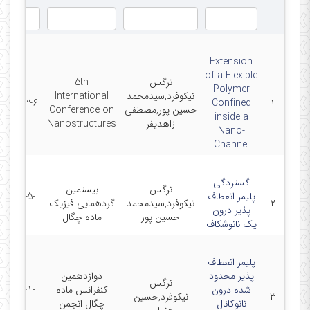
Extension
of a Flexible
نرگس
5th
Polymer
نیکوفرد,سیدمحمد
International
2014-3-6
Confined
۱
حسین پور,مصطفی
Conference on
inside a
زاهدیفر
Nanostructures
Nano-
Channel
گستردگی
نرگس
بیستمین
پلیمر انعطاف
2014-5-
۲
نیکوفرد,سیدمحمد
گردهمایی فیزیک
پذیر درون
28
حسین پور
ماده چگال
یک نانوشکاف
پلیمر انعطاف
پذیر محدود
دوازدهمین
نرگس
شده درون
کنفرانس ماده
2015-1-
۳
نیکوفرد,حسین
نانوکانال
چگال انجمن
28