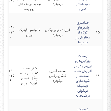
2021-01-
نانوساختار
نیکوفرد
نرم و سیستم‌های
21
کروی
پیچیده
جداسازی
پلیمرهای
2021-08-
فیروزه تقوی,نرگس
کنفرانس فیزیک
۱۵
کوتاه از
23 - 2021-
نیکوفرد
ایران
مخلوطی از
08-26
پلیمرها
نوسانات
وزیکول‌های
لیپیدی در اثر
شانزدهمین
افزایش دما با
سمانه قنبری
2023-01-
کنفرانس ماده
۱۶
استفاده از
کاشان,نرگس
25 - 2023-
چگال انجمن
شبیه‌سازی
نیکوفرد
01-26
فیزیک ایران
دینامیک
مولکولی
درشت‌دانه
نوسانات