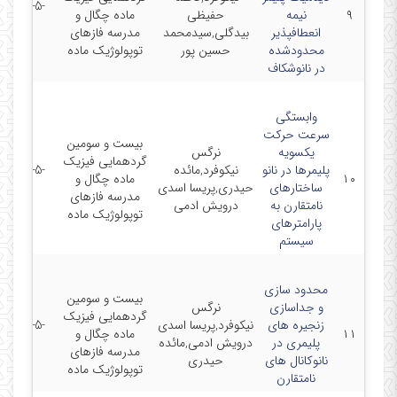
2017-5-
۹
نیمه
حفیظی
ماده چگال و
17
انعطافپذیر
بیدگلی,سیدمحمد
مدرسه فازهای
محدودشده
حسین پور
توپولوژیک ماده
در نانوشکاف
وابستگی
سرعت حرکت
بیست و سومین
یکسویه
نرگس
گردهمایی فیزیک
پلیمرها در نانو
نیکوفرد,مائده
2017-5-
۱۰
ماده چگال و
ساختارهای
حیدری,پریسا اسدی
17
مدرسه فازهای
نامتقارن به
درویش ادمی
توپولوژیک ماده
پارامترهای
سیستم
محدود سازی
بیست و سومین
و جداسازی
نرگس
گردهمایی فیزیک
زنجیره های
نیکوفرد,پریسا اسدی
2017-5-
۱۱
ماده چگال و
پلیمری در
درویش ادمی,مائده
17
مدرسه فازهای
نانوکانال های
حیدری
توپولوژیک ماده
نامتقارن