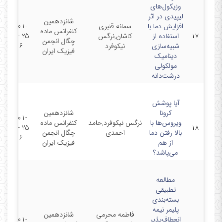
وزیکول‌های
لیپیدی در اثر
شانزدهمین
افزایش دما با
سمانه قنبری
2023-01-
کنفرانس ماده
۱۷
استفاده از
کاشان,نرگس
25 - 2023-
چگال انجمن
شبیه‌سازی
نیکوفرد
01-26
فیزیک ایران
دینامیک
مولکولی
درشت‌دانه
آیا پوشش
کرونا
شانزدهمین
2023-01-
ویروس‌ها با
نرگس نیکوفرد,حامد
کنفرانس ماده
25 - 2023-
۱۸
بالا رفتن دما
احمدی
چگال انجمن
01-26
از هم
فیزیک ایران
می‌پاشد؟
مطالعه
تطبیقی
بسته‌بندی
پلیمر نیمه
فاطمه محرمی
شانزدهمین
انعطاف‌پذیر
2023-01-