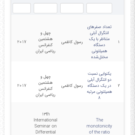
تعداد صفرهای
انتگرال آبلی
چهل و
متناظر با یک
هشتمین
۱
رسول کاظمی
2017
دستگاه
کنفرانس
همیلتونی
ریاضی ایران
مختل‌شده
یکنوایی نسبت
چهل و
دو انتگرال آبلی
هشتمین
۲
در یک دستگاه
رسول کاظمی
2017
کنفرانس
همیلتونی مرتبه
ریاضی ایران
8
13th
International
The
Seminar on
monotonicity
Differential
of the ratio