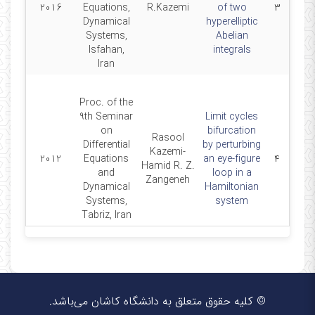
2016
Equations,
R.Kazemi
of two
۳
Dynamical
hyperelliptic
Systems,
Abelian
Isfahan,
integrals
Iran
Proc. of the
9th Seminar
Limit cycles
on
bifurcation
Rasool
Differential
by perturbing
Kazemi-
2012
Equations
an eye-figure
۴
Hamid R. Z.
and
loop in a
Zangeneh
Dynamical
Hamiltonian
Systems,
system
Tabriz, Iran
© کلیه حقوق متعلق به دانشگاه کاشان می‌باشد.