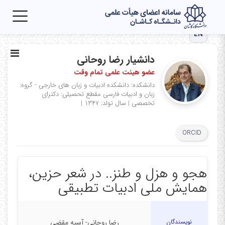
Toggle
igation
EN
دانشیار رضا روحانی
عضو هیئت علمی تمام وقت
دانشکده: دانشکده ادبیات و زبان های خارجی - گروه:
زبان و ادبیات فارسی
مقطع تحصیلی: دکترای
تخصصی
|
سال تولد: ۱۳۴۷
|
ORCID
هجو و هزل و طنز.. در شعر حزین،
همایش ملی ادبیات تطبیقی
نویسندگان
رضا روحانی- آسیه مقضی