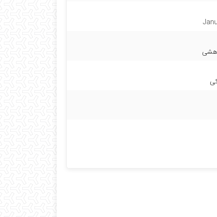
Janu
وهشی
کی