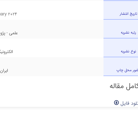
تاریخ انتشار
ary 2024
رتبه نشریه
علمی - پژ
نوع نشریه
الکترونی
ور محل چاپ
ایران
امل مقاله
لود فایل