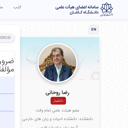
کتب
مق
EN
ORCID
ضرورت
مؤلفة
رضا روحانی
دانشیار
عضو هیئت علمی تمام وقت
دانشکده: دانشکده ادبیات و زبان های خارجی
گروه: زبان و ادبیات فارسی