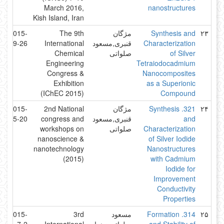
March 2016,
nanostructures
Kish Island, Iran
۲۳
Synthesis and
مژگان
The 9th
2015-
Characterization
قنبری,مسعود
International
9-26
of Silver
صلواتی
Chemical
Engineering
Tetraiodocadmium
Congress &
Nanocomposites
Exhibition
as a Superionic
(IChEC 2015)
Compound
۲۴
321. Synthesis
مژگان
2nd National
2015-
and
قنبری,مسعود
congress and
5-20
Characterization
صلواتی
workshops on
nanoscience &
of Silver Iodide
nanotechnology
Nanostructures
(2015)
with Cadmium
Iodide for
Improvement
Conductivity
Properties
۲۵
314. Formation
مسعود
3rd
2015-
and Stability of
صلواتی,زهرا
International
7-2