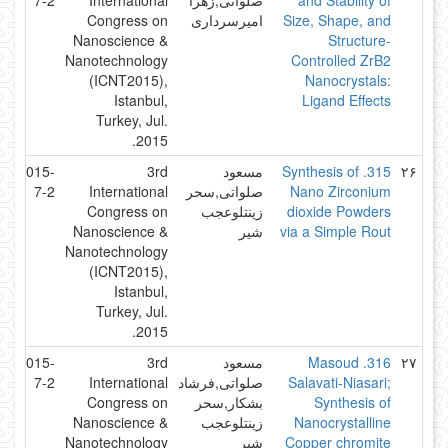
Size, Shape, and
امیرسرداری
Congress on
Nanoscience &
Structure-
Nanotechnology
Controlled ZrB2
(ICNT2015),
Nanocrystals:
Istanbul,
Ligand Effects
Turkey, Jul.
2015.
۲۶
315. Synthesis of
مسعود
3rd
2015-
Nano Zirconium
صلواتی,سحر
International
7-2
dioxide Powders
زینتلوعجب
Congress on
via a Simple Rout
شیر
Nanoscience &
Nanotechnology
(ICNT2015),
Istanbul,
Turkey, Jul.
2015.
۲۷
316. Masoud
مسعود
3rd
2015-
Salavati-Niasari;
صلواتی,فرشاد
International
7-2
Synthesis of
بشکار,سحر
Congress on
Nanocrystalline
زینتلوعجب
Nanoscience &
Copper chromite
شیر
Nanotechnology