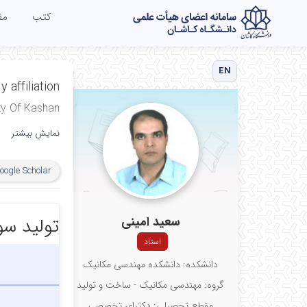
کتب
مق
EN
y affiliation
ty Of Kashan
نمایش بیشتر
oogle Scholar
سعید امینی
تولید سو
استاد
دانشکده: دانشکده مهندسی مکانیک
گروه: مهندسی مکانیک - ساخت و تولید
مقطع تحصیلی: دکترای تخصصی