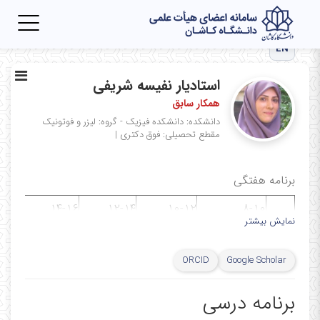
Toggle
igation
EN
استادیار نفیسه شریفی
همکار سابق
دانشکده: دانشکده فیزیک - گروه: لیزر و فوتونیک
مقطع تحصیلی: فوق دكتری
|
برنامه هفتگی
6-18
14-16
12-14
10-12
8-10
نمایش بیشتر
مطالعه و
مشاوره
مطالعه و
مطالعه و
سلول
شنبه
پژوهش
دانشجویی
پژوهش
پژوهش
کلاس 
ORCID
Google Scholar
مطالعه و
مشاوره
موضوعات
مطالعه و
1شنبه
مشاو
برنامه درسی
پژوهش
دانشجویی
ویژه
پژوهش