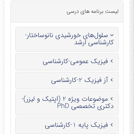
موضوعات ویژه
مشاوره
مطالعه و
سلول
2شنبه
جلسه
عراقی
دانشجویی
پژوهش
کلاس 
لیست برنامه های درسی
مطالعه و
3شنبه
موضوعات ویژه
پژوهش
سلول‌های خورشیدی نانوساختار-
کارشناسی ارشد
فیزیک عمومی-کارشناسی
آز فیزیک 2-کارشناسی
موضوعات ویژه 2 (اپتیک و لیزر)-
دكتری تخصصی PhD
فیزیک پایه 1-کارشناسی