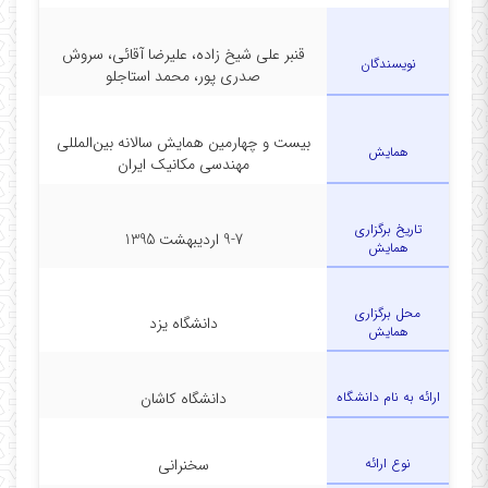
قنبر علی شیخ زاده، علیرضا آقائی، سروش
نویسندگان
صدری پور، محمد استاجلو
بیست و چهارمین همایش سالانه بین‌المللی
همایش
مهندسی مکانیک ایران
تاریخ برگزاری
9-7 اردیبهشت 1395
همایش
محل برگزاری
دانشگاه یزد
همایش
ارائه به نام دانشگاه
دانشگاه کاشان
نوع ارائه
سخنرانی