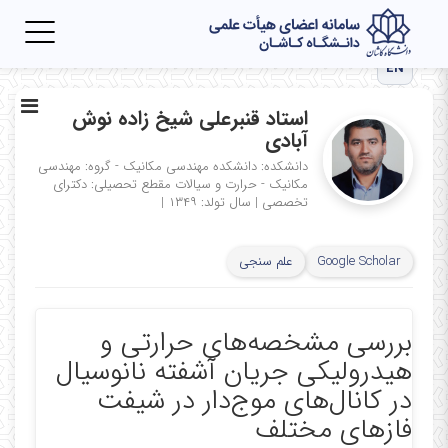
Toggle
igation
EN
استاد قنبرعلی شیخ زاده نوش
آبادی
دانشکده: دانشکده مهندسی مکانیک - گروه: مهندسی
مکانیک - حرارت و سیالات
مقطع تحصیلی: دکترای
تخصصی
|
سال تولد: ۱۳۴۹
|
Google Scholar
علم سنجی
بررسی مشخصه‌های حرارتی و
هیدرولیکی جریان آشفته نانوسیال
در کانال‌های موج‌دار در شیفت
فازهای مختلف