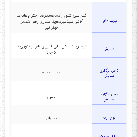
قنبر علی شیخ زاده,حمیدرضا احترام,علیرضا
نویسندگان
آقائی,سیدمیرسعید صدری,زهرا شمس
قهفرخی
دومین همایش ملی فناوری نانو از تئوری تا
همایش
کاریرد
تاریخ برگزاری
2014-1-21
همایش
محل برگزاری
اصفهان
همایش
نوع ارائه
سخنرانی
سطح همایش
ملی