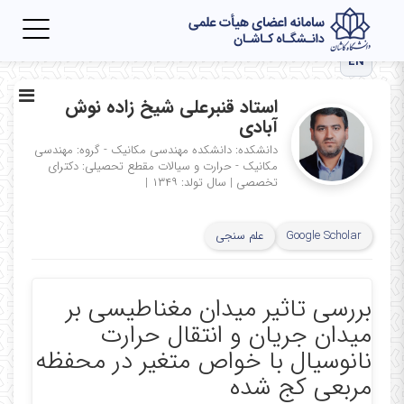
Toggle
igation
EN
استاد قنبرعلی شیخ زاده نوش
آبادی
دانشکده: دانشکده مهندسی مکانیک - گروه: مهندسی
مکانیک - حرارت و سیالات
مقطع تحصیلی: دکترای
تخصصی
|
سال تولد: ۱۳۴۹
|
Google Scholar
علم سنجی
بررسی تاثیر میدان مغناطیسی بر
میدان جریان و انتقال حرارت
نانوسیال با خواص متغیر در محفظه
مربعی کج شده