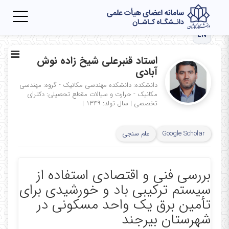
Toggle
igation
EN
استاد قنبرعلی شیخ زاده نوش
آبادی
دانشکده: دانشکده مهندسی مکانیک - گروه: مهندسی
مکانیک - حرارت و سیالات
مقطع تحصیلی: دکترای
تخصصی
|
سال تولد: ۱۳۴۹
|
Google Scholar
علم سنجی
بررسی فنی و اقتصادی استفاده از
سیستم ترکیبی باد و خورشیدی برای
تأمین برق یک واحد مسکونی در
شهرستان بیرجند