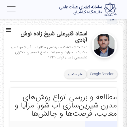
Toggle
igation
EN
استاد قنبرعلی شیخ زاده نوش
آبادی
دانشکده: دانشکده مهندسی مکانیک - گروه: مهندسی
مکانیک - حرارت و سیالات
مقطع تحصیلی: دکترای
تخصصی
|
سال تولد: ۱۳۴۹
|
Google Scholar
علم سنجی
مطالعه و بررسی انواع روش‌های
مدرن شیرین‌سازی آب شور; مزایا و
معایب، فرصت‌ها و چالش‌ها