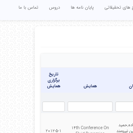
 های تحقیقاتی
پایان نامه ها
دروس
تماس با ما
تاریخ
برگزاری
ان
همایش
همایش
اده,حمید
14th Conference On
ن نیرومند
2012-5-1