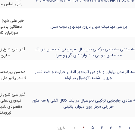
A CHANNEL WITH TWO PROTRUDING HEAT SOUR
,علی ضامن م
قنبر علی شیخ ز
بررسی دینامیک سیال درون مبدلهای ذوب مس
دهقانی یزدلی
سوزنیان کا
عه عددی جابجایی ترکیبی نانوسیال غیرنیوتنی آب-مس در یک
قنبر علی شیخ ز
محفظه‌ی مربعی با دیواره‌های گرم و سرد
نظری
سه اثر مدل براونی و خواص ثابت بر انتقال حرارت و افت فشار
محسن پیرمحمد
جریان آشفته نانوسیال در لوله
قاسمی,قنبر علی 
قنبر علی شیخ ز
 عددی جابجایی ترکیبی نانوسیال در یک کانال افقی با سه منبع
تیموری ,علی
حرارتی مجزا روی دیواره پائینی
مقصودی ,امی
نیرومند
1
2
3
4
5
6
»
آخرین