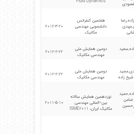
Fluid Dynamics
قصودی
اده,رضا
هفتمین کنفرانس
,مهدی
دانشجویی مهندسی
2012-3-20
شانی
مکانیک
اده,سعید
دومین همایش ملی
2012-2-22
مهندسی مکانیک
ی,مجید
دومین همایش ملی
2012-2-22
شیخ زاده
مهندسی مکانیک
اده,حمید
نوزدهمین همایش سالانه
 ضامن
بین¬المللی مهندسی
2011-5-10
رحسین
مکانیک ایران، ISME2011