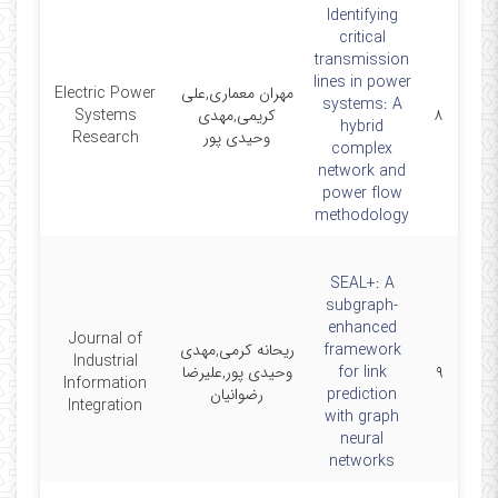
Identifying
critical
transmission
lines in power
مهران معماری,علی
Electric Power
026-
systems: A
۸
کریمی,مهدی
Systems
4-13
hybrid
وحیدی پور
Research
complex
network and
power flow
methodology
SEAL+: A
subgraph-
enhanced
Journal of
framework
ریحانه کرمی,مهدی
025-
Industrial
۹
for link
وحیدی پور,علیرضا
2-15
Information
prediction
رضوانیان
Integration
with graph
neural
networks