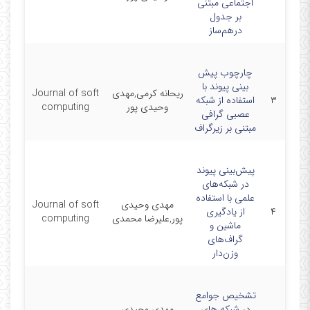
اجتماعی مبتنی
بر جدول
درهم‌‌ساز
چارچوب پیش
بینی پیوند با
ریحانه کرمی,مهدی
Journal of soft
024-
۳
استفاده از شبکه
وحیدی پور
computing
1-26
عصبی گرافی
مبتنی بر زیرگراف
پیش‌بینی پیوند
در شبکه‌های
علمی با استفاده
مهدی وحیدی
Journal of soft
024-
۴
از یادگیری
پور,علیرضا محمدی
computing
1-02
ماشین و
گراف‌های
وزن‌دار
تشخیص جوامع
در شبکه های
مهدی وحیدی