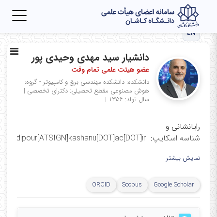
Toggle
igation
EN
دانشیار سید مهدی وحیدی پور
عضو هیئت علمی تمام وقت
دانشکده: دانشکده مهندسی برق و کامپیوتر - گروه:
هوش مصنوعی
مقطع تحصیلی: دکترای تخصصی
|
سال تولد: ۱۳۵۶
|
رایانشانی و
شناسه اسکایپ: vahidipour[ATSIGN]kashanu[DOT]ac[DOT]ir
شناسه تلگرام و واتساپ: [ATSIGN]Mvahidipour
نمایش بیشتر
لینکهای مرتبط با من
ORCID
Scopus
Google Scholar
Google Scholar
|
ORCID
|
Scopus
|
ResearchGate
|
Publon
|
Dijsktra number (CSAuthor)
|
Mendely
|
DBLP