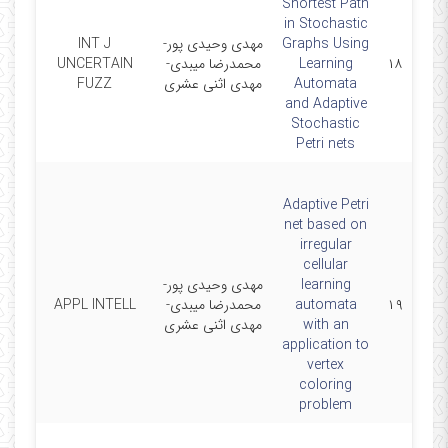
Shortest Path
in Stochastic
Graphs Using
مهدی وحیدی پور-
INT J
017-
۱۸
Learning
محمدرضا میبدی-
UNCERTAIN
3-01
Automata
مهدی اثنی عشری
FUZZ
and Adaptive
Stochastic
Petri nets
Adaptive Petri
net based on
irregular
cellular
learning
مهدی وحیدی پور-
017-
۱۹
automata
محمدرضا میبدی-
APPL INTELL
3-01
with an
مهدی اثنی عشری
application to
vertex
coloring
problem