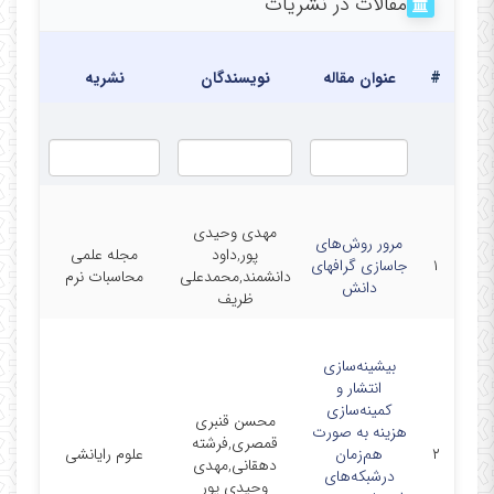
مقالات در نشریات
تاری
#
عنوان مقاله
نویسندگان
نشریه
انتشا
مهدی وحیدی
مرور روش‌های
پور,داود
مجله علمی
024-
۱
جاسازی گراف‎های
دانشمند,محمدعلی
محاسبات نرم
9-16
دانش
ظریف
بیشینه‌‌سازی
انتشار و
کمینه‌‌سازی
محسن قنبری
هزینه به صورت
قمصری,فرشته
024-
۲
هم‌زمان
علوم رایانشی
دهقانی,مهدی
6-29
درشبکه‌‌های
وحیدی پور