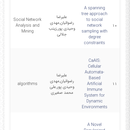
A spanning
tree approach
علیرضا
Social Network
to social
رضوانیان,مهدی
024-
Analysis and
network
۱۰
وحیدی پور,زینب
5-18
Mining
sampling with
جلالی
degree
constraints
CaAIS:
Cellular
Automata-
علیرضا
Based
رضوانیان,مهدی
023-
algorithms
Artificial
۱۱
وحیدی پور,علی
2-30
Immune
محمد صغیری
System for
Dynamic
Environments
A Novel