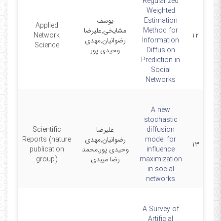
Regularized
Weighted
Estimation
یوسف
Applied
Method for
مشایخی,علیرضا
023-
Network
۱۲
Information
رضوانیان,مهدی
1-30
Science
Diffusion
وحیدی پور
Prediction in
Social
Networks
A new
stochastic
diffusion
علیرضا
Scientific
model for
رضوانیان,مهدی
Reports (nature
023-
۱۳
influence
وحیدی پور,محمد
publication
4-14
maximization
رضا میبدی
group)
in social
networks
A Survey of
Artificial