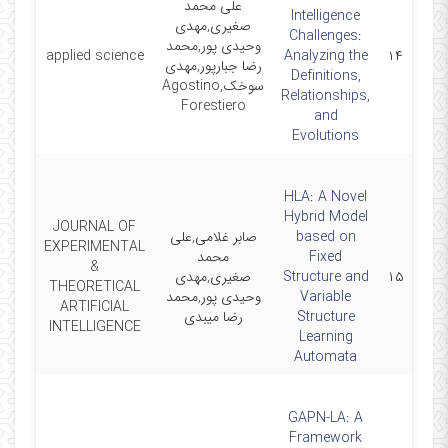
علی محمد
Intelligence
صغیری,مهدی
Challenges:
وحیدی پور,محمد
022-
applied science
Analyzing the
۱۴
رضا جبارپور,مهدی
4-17
Definitions,
سوخک,Agostino
Relationships,
Forestiero
and
Evolutions
HLA: A Novel
Hybrid Model
JOURNAL OF
based on
صابر غلامی,علی
EXPERIMENTAL
Fixed
محمد
022-
&
۱۵
Structure and
صغیری,مهدی
2-13
THEORETICAL
Variable
وحیدی پور,محمد
ARTIFICIAL
Structure
رضا میبدی
INTELLIGENCE
Learning
Automata
GAPN-LA: A
Framework