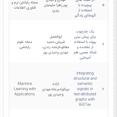
مجله رایانش نرم و
023-
۵
پیچیده با
پور,زهرا سلیمیان
فناوری اطلاعات
9-26
استفاده از
ریزی
آتوماتای یادگیر
یک چارچوب
برای پیش بینی
ابوالفضل
پیوند با استفاده
شریفی،حمید
مجله علوم
021-
۶
از نشاننده و
مغانلو،فرشته زندی،
رایانشی
0-23
شبکه عصبی هم
مهدی وحیدی پور
آمیختی
Integrating
structural and
semantic
ازاده
Machine
026-
۷
signals in
بیرانوندبرجله,مهدی
Learning with
5-20
text-attributed
وحیدی پور
Applications
graphs with
BiGTex