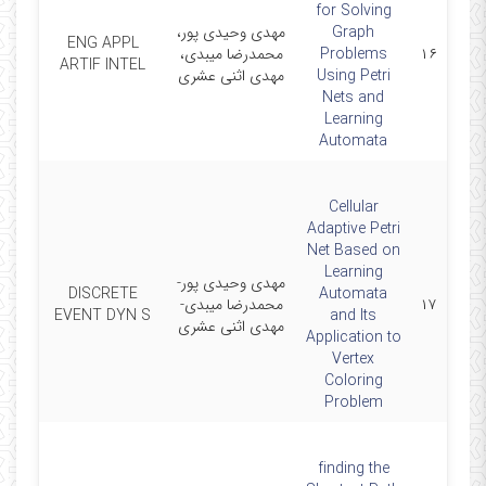
for Solving
Graph
مهدی وحیدی پور،
019-
ENG APPL
۱۶
Problems
محمدرضا میبدی،
1-11
ARTIF INTEL
Using Petri
مهدی اثنی عشری
Nets and
Learning
Automata
Cellular
Adaptive Petri
Net Based on
Learning
مهدی وحیدی پور-
017-
DISCRETE
Automata
۱۷
محمدرضا میبدی-
2-01
EVENT DYN S
and Its
مهدی اثنی عشری
Application to
Vertex
Coloring
Problem
finding the