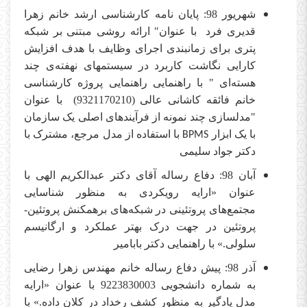
شهریور 98: پایان نامه کارشناسی ارشد خانم زهرا
قدیری فرد با عنوان" ارائه روشی مبتنی بر شبکه
پتری برای زمانبندی اجرای وظایف با هدف افزایش
کارایی نگاشت کاربرد در سیستمهای نهفته‌ی چند
هسته‌ای " با راهنمایی راهنمایی پروژه کارشناسی
خانم فائقه کاشانی عالی (9321170210) با عنوان
"مدلسازی چند نمونه از فرآیندهای اصلی یک سازمان
با یک ابزار
با استفاده از مدل مرجع، مشترک با
BPMS
دکتر جواد سلیمی
آبان 98: دفاع رساله آقای دکتر عبدالکریم الهی با
عنوان «ارایه رویکردی به منظور شناسایی
مجتمع‌های پروتئینی در شبکه‌های برهمکنش پروتئین-
پروتئین در جهت درک بهتر عملکرد و ارگانیسم
سلولی.» با راهنمایی دکتر بابامیر
آذر 98: پیش دفاع رساله خانم مهندس زهرا رضایی
به شماره دانشجویی 9223830003 با عنوان «ارایه
مدل یادگیر به منظور کشف رخداد در کلان داده.» با