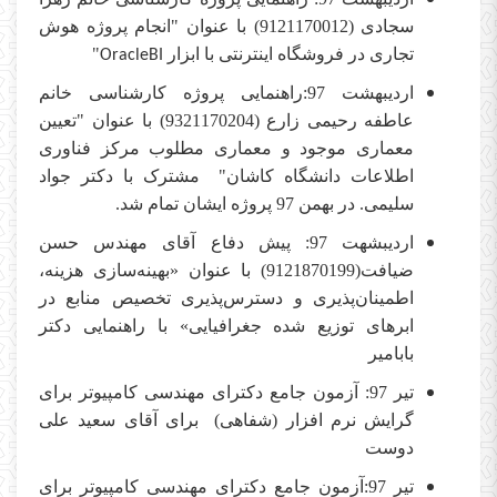
سجادی (9121170012) با عنوان "انجام پروژه هوش
تجاری در فروشگاه اینترنتی با ابزار
"
OracleBI
اردیبهشت 97:راهنمایی پروژه کارشناسی خانم
عاطفه رحیمی زارع (9321170204) با عنوان "تعیین
معماری موجود و معماری مطلوب مرکز فناوری
اطلاعات دانشگاه کاشان" مشترک با دکتر جواد
سلیمی. در بهمن 97 پروژه ایشان تمام شد.
اردیبشهت 97: پیش دفاع آقای مهندس حسن
ضیافت(9121870199) با عنوان «بهینه‌سازی هزینه،
اطمینان‌پذیری و دسترس‌پذیری تخصیص منابع در
ابرهای توزیع شده جغرافیایی» با راهنمایی دکتر
بابامیر
تیر 97: آزمون جامع دکترای مهندسی کامپیوتر برای
گرایش نرم افزار (شفاهی) برای آقای سعید علی
دوست
تیر 97:آزمون جامع دکترای مهندسی کامپیوتر برای