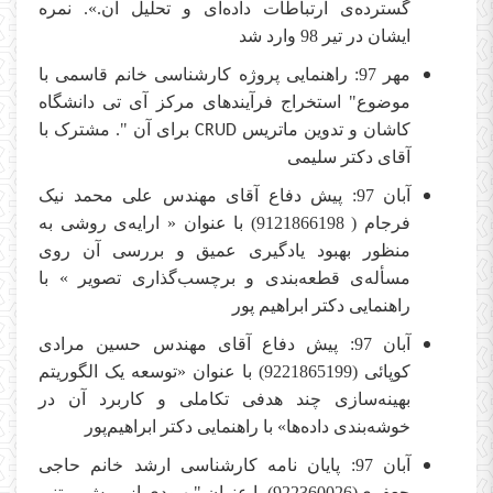
گسترده‌ی ارتباطات داده‌ای و تحلیل آن.». نمره
ایشان در تیر 98 وارد شد
مهر 97: راهنمایی پروژه کارشناسی خانم قاسمی با
موضوع" استخراج فرآیندهای مرکز آی تی دانشگاه
کاشان و تدوین ماتریس
برای آن ". مشترک با
CRUD
آقای دکتر سلیمی
آبان 97: پیش دفاع آقای مهندس علی محمد نیک
فرجام ( 9121866198) با عنوان « ارایه‌ی روشی به
منظور بهبود یادگیری عمیق و بررسی آن روی
مسأله‌ی قطعه‌بندی و برچسب‌گذاری تصویر » با
راهنمایی دکتر ابراهیم پور
آبان 97: پیش دفاع آقای مهندس حسین مرادی
کوپائی (9221865199) با عنوان «توسعه یک الگوریتم
بهینه‌سازی چند هدفی تکاملی و کاربرد آن در
خوشه‌بندی داده‌ها» با راهنمایی دکتر ابراهیم‌پور
آبان 97: پایان نامه کارشناسی ارشد خانم حاجی
جعفری(922360026) با عنوان "بهبودی از روش مبتنی