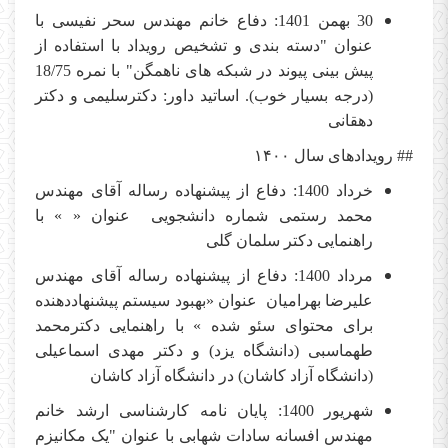
30 بهمن 1401: دفاع خانم مهندس سحر نفیسی با
عنوان "دسته بندی و تشخیص رویداد با استفاده از
پیش بینی پیوند در شبکه های ناهمگن" با نمره 18/75
(درجه بسیار خوب). اساتید داور: دکترسلیمی و دکتر
دهقانی
## رویدادهای سال
۱۴۰۰
خرداد 1400: دفاع از پیشنهاده رساله آقای مهندس
محمد رستمی شماره دانشجویی عنوان « » با
راهنمایی دکتر سلمان گلی
مرداد 1400: دفاع از پیشنهاده رساله آقای مهندس
علیرضا بهرامیان عنوان «بهبود سیستم پیشنهاددهنده
برای محتوای سئو شده » با راهنمایی دکترمحمد
طهماسبی (دانشگاه یزد) و دکتر مهدی اسماعیلی
(دانشگاه آزاد کاشان) در دانشگاه آزاد کاشان
شهریور 1400: پایان نامه کارشناسی ارشد خانم
مهندس افسانه سادات شهابی با عنوان "یک مکانیزم