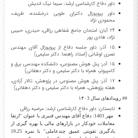
داور دفاع کارشناسی ارشد: سیما نیک اندیش
داور پروپوزال دکترای طوبی درخشنده، ظریف،
محمودی نژاد
24 آبان: امتحان جامع شفاهی رزاقی، حیدری، حبیبی
نژاد، هادی پور
15 آذر: داور جلسه دفاع از پروپوزال آقای مهندس
نصری لوشانی (استاد راهنما: دکتر سلیمی)
15 آدر: پنل هوش مصنوعی، دانشکده مهندسی برق و
کامپیوتر، همراه با دکتر سلیمی و دکتر دهقانی)
17 آذر: پنل هوش مصنوعی در پژوهش، تالار آزادی،
هفته پژوهش، همراه با دکتر سلیمی و دکتر دهقانی)
## رویدادهای سال
۱۴۰3
تابستان: داور دفاع کارشناسی ارشد: مرضیه رزاقی
مهر 1403: دفاع آقای مهندس قنبری با عنوان "ارتقا
معاملات خودکار در بازارهای مالی با بهره گیری از
یادگیری تقویتی عمیق چندعاملی" با نمره 19.25