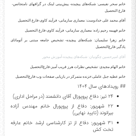
خانم سحر نفیسی:
شبکه‌های پیچیده
- پیش‌بینی لینک در گرافهای نامتجانس
-
فارغ التحصیل
آقای محمد علی خدادوست: معماری سازمانی- فرآیند کاوی
-
فارغ التحصیل
خانم فهیمه رحیم زاده: معماری سازمانی
- فرآیند کاوی
-
فارغ التحصیل
خانم زهرا سلیمیان: شبکه‌های پیچیده- تشحیص جامعه مبتنی بر آتوماتای
یادگیر
-فارغ‌التحصیل
آقای امیرحسین چگونیان: شبکه‌های پیچیده-آموزش محور
خانم الهام مجیدی: تشخیص نظرات هرز فریب آمیز-فارغ‌التحصیل
خانم عطیه جبل عاملی:خزنده متمرکز در بازیابی صفحات وب
-فارغ‌التحصیل
## رویدادهای سال 1404
24 تیر: دفاع پروپوزال آقای دانشمند (در مراحل اداری)
22 شهریور: دفاع از پروپورال خانم مهندس آزاده
بیرانوند (تایید نهایی)
31 شهریور: دفاع از تز کارشناسی ارشد خانم عارفه
تخت کش