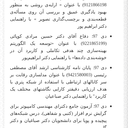
9121866198) با عنوان « ارایه‌ی روشی به منظور
بهبود یادگیری عمیق و بررسی آن روی مسأله‌ی
قطعه‌بندی و برچسب‌گذاری تصویر » با راهنمایی
دکتر ابراهیم پور
دی 97: دفاع آقای دکتر حسین مرادی کوپائی
(9221865199) با عنوان «توسعه یک الگوریتم
بهینه‌سازی چند هدفی تکاملی و کاربرد آن در
خوشه‌بندی داده‌ها» با راهنمایی دکتر ابراهیم‌پور
دی 97: پایان نامه کارشناسی ارشد آقای مصطفی
رئیسی (9421580003) با عنوان مدلسازی رقابت بر
سر کانالهای ارتباطی با استفاده از شبکه پتری با
هدف ارزیابی دقیقتر کارایی نگاشتهای مختلف یک
کاربرد" با راهنمایی دکتر صباعیان
دی 97: آزمون جامع دکترای مهندسی کامپیوتر برای
گرایش نرم افزار (کتبی و شفاهی)، درس شبکه‌های
پیچیده و پویا برای دانشجویان دکتر صباغیان و دکتر
گلی