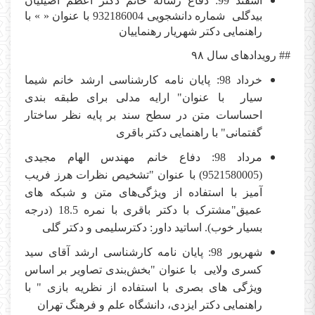
اسفند 99: دفاع رساله خانم دکتر اعظم اصیلیان
بیدگلی شماره دانشجویی 932186004 با عنوان « » با
راهنمایی دکتر شهریار رهنماییان
## رویدادهای سال
۹۸
خرداد 98: پایان نامه کارشناسی ارشد خانم شیما
سیار با عنوان" ارایه مدلی برای طبقه بندی
احساسات متن در سطح سند بر پایه نظر ساختار
گفتمانی" با راهنمایی دکتر باقری
مرداد 98: دفاع خانم مهندس الهام مجیدی
(9521580005) با عنوان "تشخیص نظرات هرز فریب
آمیز با استفاده از ویژگی‌های متن و شبکه های
عمیق"مشترک با دکتر باقری با نمره 18.5 (درجه
بسیار خوب). اساتید داور: دکترسلیمی و دکتر گلی
شهریور 98: پایان نامه کارشناسی ارشد آقای سید
کسری ولایی با عنوان "بخش‌بندی تصاویر بر اساس
ویژگی ‌های بصری با استفاده از نظریه بازی " با
راهنمایی دکتر ایزدی، دانشگاه علم و فرهنگ تهران