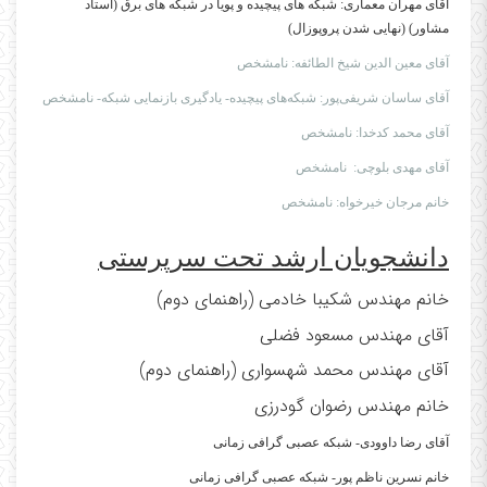
آقای مهران معماری: شبکه های پیچیده و پویا در شبکه های برق (استاد
مشاور)
(نهایی شدن پروپوزال)
آقای معین الدین شیخ الطائفه: نامشخص
آقای ساسان شریفی‌پور:
شبکه‌های پیچیده- یادگیری بازنمایی شبکه- نامشخص
آقای محمد کدخدا:
نامشخص
آقای مهدی بلوچی:
نامشخص
خانم مرجان خیرخواه: نامشخص
دانشجویان ارشد تحت سرپرستی
خانم مهندس شکیبا خادمی (راهنمای دوم)
آقای مهندس مسعود فضلی
آقای مهندس محمد شهسواری (راهنمای دوم)
خانم مهندس رضوان گودرزی
آقای رضا داوودی- شبکه عصبی گرافی زمانی
خانم نسرین ناظم پور- شبکه عصبی گرافی زمانی