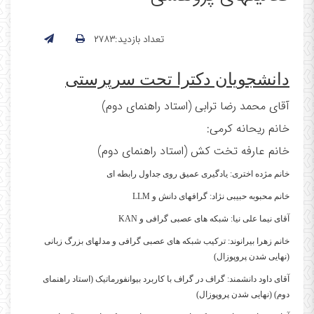
تعداد بازدید:۲۷۸۳
دانشجویان دکترا تحت سرپرستی
آقای محمد رضا ترابی (استاد راهنمای دوم)
خانم ریحانه کرمی:
خانم عارفه تخت کش (استاد راهنمای دوم)
خانم مژده اختری: یادگیری عمیق روی جداول رابطه ای
خانم محبوبه حبیبی نژاد: گرافهای دانش و LLM
آقای نیما علی نیا: شبکه های عصبی گرافی و KAN
خانم زهرا بیرانوند: ترکیب شبکه های عصبی گرافی و مدلهای بزرگ زبانی
(نهایی شدن پروپوزال)
آقای داود دانشمند: گراف در گراف با کاربرد بیوانفورماتیک (استاد راهنمای
دوم)
(نهایی شدن پروپوزال)