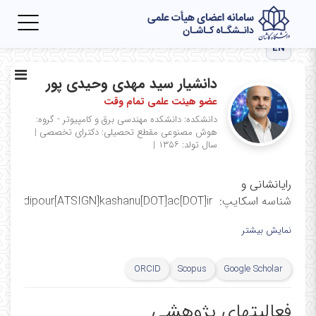
Toggle
igation
EN
دانشیار سید مهدی وحیدی پور
عضو هیئت علمی تمام وقت
دانشکده: دانشکده مهندسی برق و کامپیوتر - گروه:
هوش مصنوعی
مقطع تحصیلی: دکترای تخصصی
|
سال تولد: ۱۳۵۶
|
رایانشانی و
شناسه اسکایپ: vahidipour[ATSIGN]kashanu[DOT]ac[DOT]ir
شناسه تلگرام و واتساپ: [ATSIGN]Mvahidipour
نمایش بیشتر
لینکهای مرتبط با من
ORCID
Scopus
Google Scholar
Google Scholar
|
ORCID
|
Scopus
|
ResearchGate
|
Publon
|
Dijsktra number (CSAuthor)
|
Mendely
|
فعالیتهای پژوهشی
DBLP