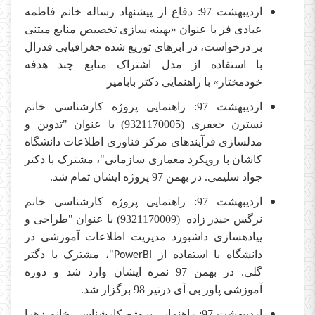
اردیبهشت 97: دفاع از پیشنهاد رساله خانم فاطمه
عبادی فر با عنوان «بهینه سازی تخصیص منابع مبتنی
بر درخواست، در ابرهای توزیع شده جغرافیایی فدرال
با استفاده از مدل اشتراک منابع چند هدفه
خودمختار» با راهنمایی دکتر بابامیر
اردیبهشت 97: راهنمایی پروژه کارشناسی خانم
نسترن جعفری (9321170005) با عنوان "تدوین و
مدلسازی فرآیندهای مرکز فناوری اطلاعات دانشگاه
کاشان با رویکرد معماری سازمانی"، مشترک با دکتر
جواد سلیمی. در بهمن 97 پروژه ایشان تمام شد.
اردیبهشت 97: راهنمایی پروژه کارشناسی خانم
نرگس حیدر زاده (9321170009) با عنوان "طراحی و
پیاده
سازی داشبورد مدیریت اطلاعات آموزشی در
دانشگاه با استفاده از
"، مشترک با دگتر
PowerBI
گلی. در بهمن 97 نمره ایشان وارد شد و دوره
آموزشی پاور بی آی درتیر 98 برگزار شد.
اردیبهشت 97: راهنمایی پروژه کارشناسی خانم زهرا