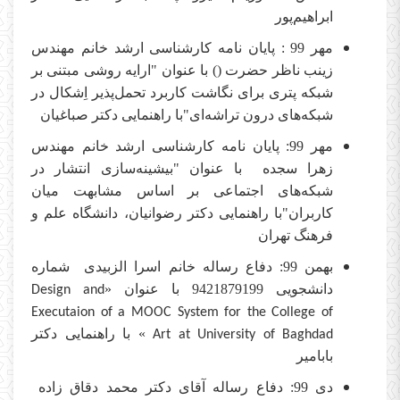
ابراهیم‌پور
مهر 99 : پایان نامه کارشناسی ارشد خانم مهندس
زینب ناظر حضرت () با عنوان "ارایه روشی مبتنی بر
شبکه پتری برای نگاشت کاربرد تحمل‌پذیر اِشکال در
شبکه‌های درون تراشه‌ای"با راهنمایی دکتر صباغیان
مهر 99: پایان نامه کارشناسی ارشد خانم مهندس
زهرا سجده با عنوان "بیشینه‌سازی انتشار در
شبکه‌های اجتماعی بر اساس مشابهت میان
کاربران"با راهنمایی دکتر رضوانیان، دانشگاه علم و
فرهنگ تهران
بهمن 99: دفاع رساله خانم اسرا الزبیدی شماره
دانشجویی 9421879199 با عنوان «
Design and
Executaion of a MOOC System for the College of
» با راهنمایی دکتر
Art at University of Baghdad
بابامیر
دی 99: دفاع رساله آقای دکتر محمد دقاق زاده