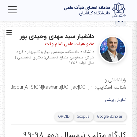
Toggle
igation
EN
دانشیار سید مهدی وحیدی پور
عضو هیئت علمی تمام وقت
دانشکده: دانشکده مهندسی برق و کامپیوتر - گروه:
هوش مصنوعی
مقطع تحصیلی: دکترای تخصصی
|
سال تولد: ۱۳۵۶
|
رایانشانی و
شناسه اسکایپ: vahidipour[ATSIGN]kashanu[DOT]ac[DOT]ir
شناسه تلگرام و واتساپ: [ATSIGN]Mvahidipour
نمایش بیشتر
لینکهای مرتبط با من
ORCID
Scopus
Google Scholar
Google Scholar
|
ORCID
|
Scopus
|
ResearchGate
|
Publon
|
Dijsktra number (CSAuthor)
|
Mendely
|
کارگاه متلب نیمسال دوم ۹۸-۹۹
DBLP