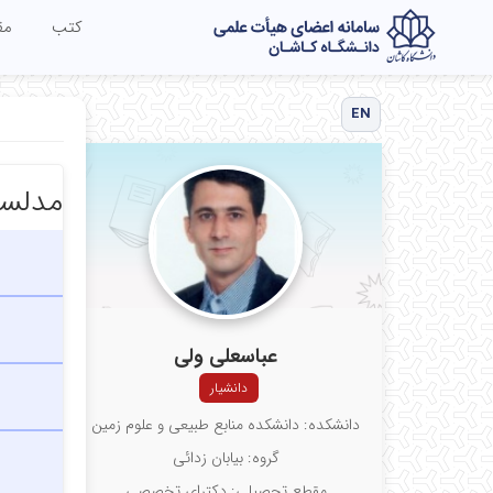
کتب
مق
EN
مدلسا
عباسعلی ولی
دانشیار
دانشکده: دانشکده منابع طبیعی و علوم زمین
گروه: بیابان زدائی
مقطع تحصیلی: دکترای تخصصی