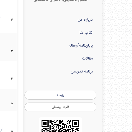
ب
درباره من
۲
کتاب ها
پایان‌نامه‌/رساله
۳
مقالات
برنامه تدریس
۴
رزومه
۵
کارت پرسنلی
ار