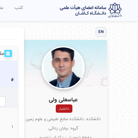
کتب
مق
EN
مق
#
عباسعلی ولی
دانشیار
دانشکده: دانشکده منابع طبیعی و علوم زمین
۱
گروه: بیابان زدائی
مقطع تحصیلی: دکترای تخصصی