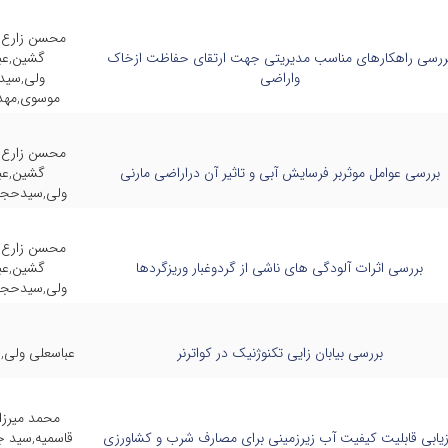
محسن زارع پ
ررسی راهکارهای مناسب مدیریتی جهت ارتقای حفاظت ازخاک
گشین,عب
واراضی
ولی,سی
موسوی,مهد
محسن زارع پ
بررسی عوامل موثربر فرسایش آبی و تاثیر آن دراراضی مارنی
گشین,عب
ولی,سیدحج
محسن زارع پ
بررسی اثرات آلودگی های ناشی از گردوغبار وریزگردها
گشین,عب
ولی,سیدحج
بررسی بیابان زایی تکنوژنیک در کواترنر
عباسعلی ولی,
محمد میرزا
زیابی قابلیت کیفیت آب زیرزمینی برای مصارف شرب و کشاورزی
قاسمیه,سید ج