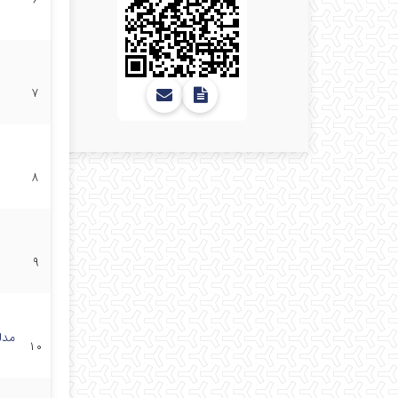
۶
۷
۸
۹
مدل
۱۰