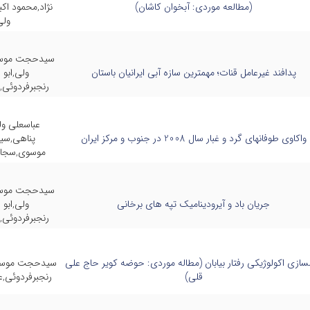
(مطالعه موردی: آبخوان کاشان)
نژاد,محمود اک
ولی
سیدحجت موسو
پدافند غیرعامل قنات؛ مهمترین سازه آبی ایرانیان باستان
ولی,ابو 
رنجبرفردوئی,
عباسعلی ول
واکاوی طوفانهای گرد و غبار سال 2008 در جنوب و مرکز ایران
پناهی,س
موسوی,سجاد
سیدحجت موسو
جریان باد و آیرودینامیک تپه های برخانی
ولی,ابو 
رنجبرفردوئی,
سازی اکولوژیکی رفتار بیابان (مطاله موردی: حوضه کویر حاج علی
سیدحجت موسوی
قلی)
رنجبرفردوئی,ع