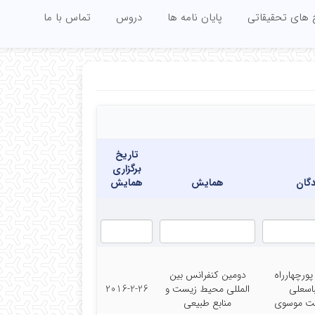
 های تحقیقاتی
پایان نامه ها
دروس
تماس با ما
تاریخ
برگزاری
گان
همایش
همایش
ورچهارراه
دومین کنفرانس بین
اسعلی
المللی محیط زیست و
2016-2-26
ت موسوی
منابع طبیعی