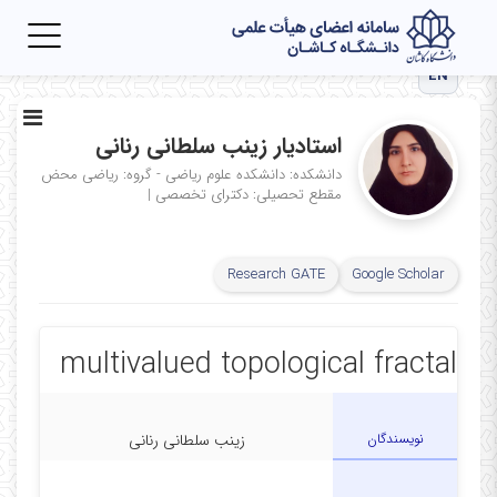
Toggle
igation
EN
استادیار زینب سلطانی رنانی
دانشکده: دانشکده علوم ریاضی - گروه: ریاضی محض
مقطع تحصیلی: دکترای تخصصی
|
Research GATE
Google Scholar
multivalued topological fractal
نویسندگان
زینب سلطانی رنانی