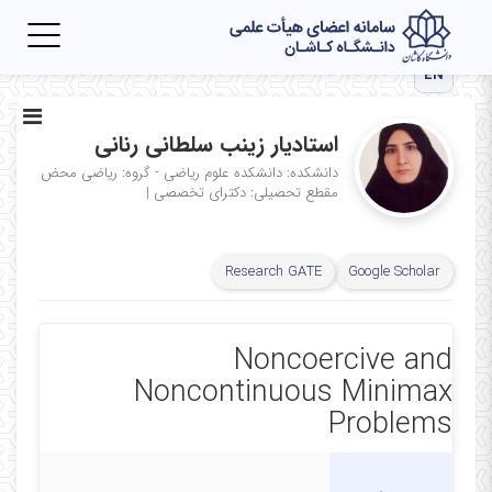
Toggle
igation
EN
استادیار زینب سلطانی رنانی
دانشکده: دانشکده علوم ریاضی - گروه: ریاضی محض
مقطع تحصیلی: دکترای تخصصی
|
Research GATE
Google Scholar
Noncoercive and
Noncontinuous Minimax
Problems