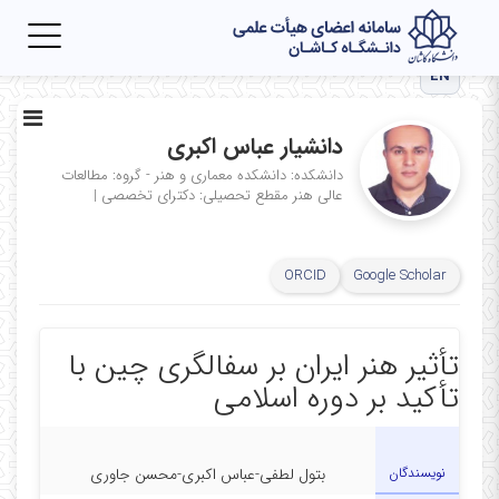
Toggle
igation
EN
دانشیار عباس اکبری
دانشکده: دانشکده معماری و هنر - گروه: مطالعات
عالی هنر
مقطع تحصیلی: دکترای تخصصی
|
ORCID
Google Scholar
تأثیر هنر ایران بر سفالگری چین با
تأکید بر دوره اسلامی
نویسندگان
بتول لطفی-عباس اکبری-محسن جاوری