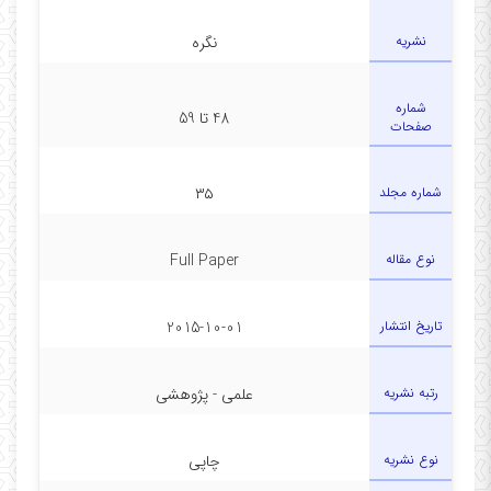
نشریه
نگره
شماره
48 تا 59
صفحات
شماره مجلد
۳۵
نوع مقاله
Full Paper
تاریخ انتشار
2015-10-01
رتبه نشریه
علمی - پژوهشی
نوع نشریه
چاپی