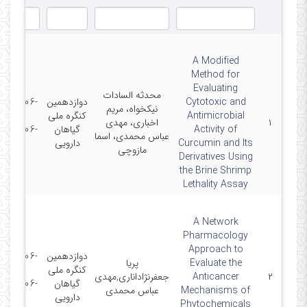
A Modified
Method for
Evaluating
محدثه السادات
Cytotoxic and
دوازدهمین
2025-06-
نیکخواه، مریم
Antimicrobial
کنگره ملی
11 -
۱
اخباری، مهدی
Activity of
گیاهان
2025-06-
عباس محمدی، اسما
Curcumin and Its
دارویی
12
مازوچی
Derivatives Using
the Brine Shrimp
Lethality Assay
A Network
Pharmacology
Approach to
دوازدهمین
2025-06-
Evaluate the
پریا
کنگره ملی
11 -
۲
Anticancer
جعفرنژاداناری,مهدی
گیاهان
2025-06-
Mechanisms of
عباس محمدی
دارویی
12
Phytochemicals