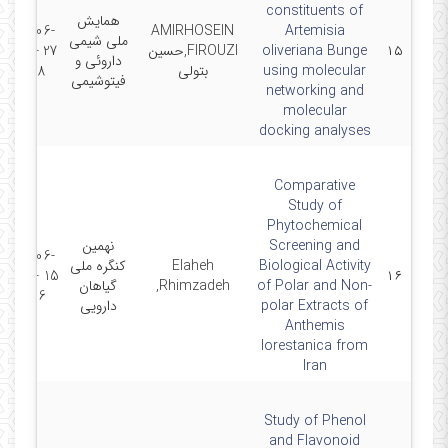
constituents of
همایش
2023-06-
AMIRHOSEIN
Artemisia
ملی شیمی
۱۵
oliveriana Bunge
FIROUZI,حسین
27 - 2023-
داروئی و
using molecular
بتولی
06-28
فیتوشیمی
networking and
molecular
docking analyses
Comparative
Study of
Phytochemical
Screening and
نهمین
2022-06-
Biological Activity
Elaheh
کنگره ملی
15 - 2022-
۱۶
of Polar and Non-
Rhimzadeh,
گیاهان
06-16
polar Extracts of
دارویی
Anthemis
lorestanica from
Iran
Study of Phenol
and Flavonoid