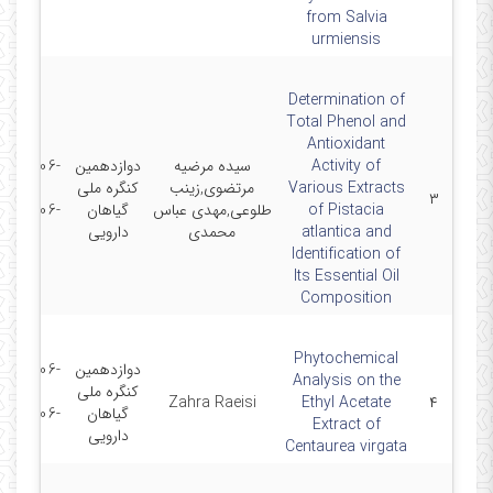
from Salvia
urmiensis
Determination of
Total Phenol and
Antioxidant
Activity of
سیده مرضیه
دوازدهمین
2025-06-
Various Extracts
مرتضوی,زینب
کنگره ملی
11 -
۳
of Pistacia
طلوعی,مهدی عباس
گیاهان
2025-06-
atlantica and
محمدی
دارویی
12
Identification of
Its Essential Oil
Composition
Phytochemical
دوازدهمین
2025-06-
Analysis on the
کنگره ملی
11 -
Zahra Raeisi
Ethyl Acetate
۴
گیاهان
2025-06-
Extract of
دارویی
12
Centaurea virgata