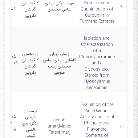
Simultaneous
مهسا درکی,مهدی
کنگره ملی
11 -
۸
Quantification of
عباس محمدی
گیاهان
2025-06-
Curcumin in
دارویی
12
Turmeric Extracts
Isolation and
Characterization
of a
پیمان پیران
یازدهمین
2024-05-
Glucosylceramide
کاشانی,مهدی عباس
کنگره ملی
29 - 2024-
and a
۹
محمدی,زینب
گیاهان
05-30
Glycosylated
طلوعی
دارویی
Steroid from
Hyoscyamus
senecionis
Evaluation of the
Anti-Oxidant
بیست و
Activity and Total
دومین
2024-05-
pegah
Phenolic and
کنگره بین
13 -
amini,Mahdi
۱۰
Flavonoid
الملی
2024-05-
Fatehi marj
Contents of
شیمی
15