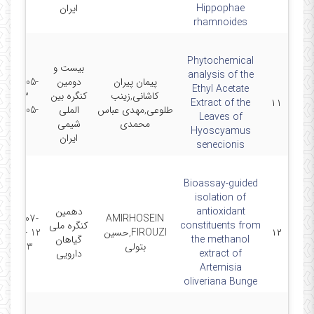
Hippophae
ایران
rhamnoides
Phytochemical
بیست و
analysis of the
پیمان پیران
دومین
2024-05-
Ethyl Acetate
کاشانی,زینب
کنگره بین
13 -
Extract of the
۱۱
طلوعی,مهدی عباس
الملی
2024-05-
Leaves of
محمدی
شیمی
15
Hyoscyamus
ایران
senecionis
Bioassay-guided
isolation of
antioxidant
دهمین
2023-07-
AMIRHOSEIN
constituents from
کنگره ملی
۱۲
FIROUZI,حسین
12 - 2023-
the methanol
گیاهان
بتولی
07-13
extract of
دارویی
Artemisia
oliveriana Bunge