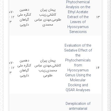
Phytochemical
Analysis on the
پیمان پیران
دهمین
2023-07-
Ethyl Acetate
کاشانی,زینب
کنگره ملی
12 - 2023-
Extract of the
۱۳
طلوعی,مهدی عباس
گیاهان
07-13
Leaves of
محمدی
دارویی
Hyoscyamus
Senecionis
Evaluation of the
Sedative Effect of
the
Phytochemicals
پیمان پیران
دهمین
2023-07-
from
کاشانی,مهدی عباس
کنگره ملی
12 - 2023-
۱۴
Hyoscyamus
محمدی,زینب
گیاهان
07-13
Genus Using the
طلوعی
دارویی
Molecular
Docking and
QSAR Analyses
Dereplication of
antimalarial