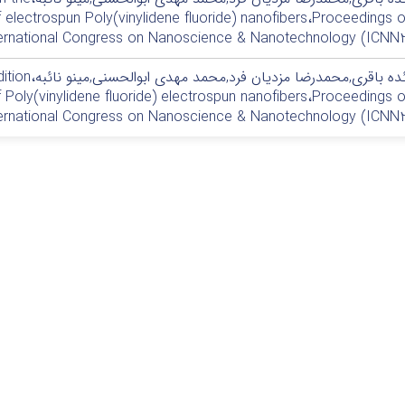
f electrospun Poly(vinylidene fluoride) nanofibers،Proceedings o
International Congress on Nanoscience & Nanotechnology (IC)،تهران،2014 10 
مائده باقری,
f Poly(vinylidene fluoride) electrospun nanofibers،Proceedings o
International Congress on Nanoscience & Nanotechnology (IC)،تهران،2014 10 