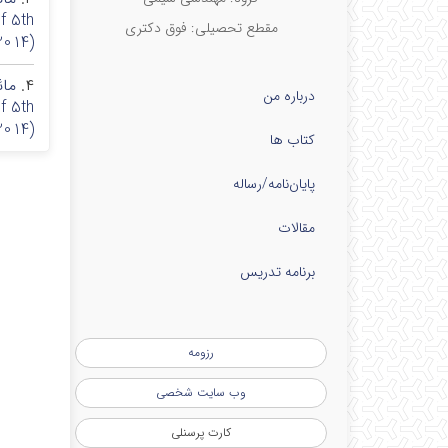
f 5th
مقطع تحصیلی: فوق دكتری
NN2014
۴.
درباره من
f 5th
NN2014
کتاب ها
پایان‌نامه‌/رساله
مقالات
برنامه تدریس
رزومه
وب سایت شخصی
کارت پرسنلی