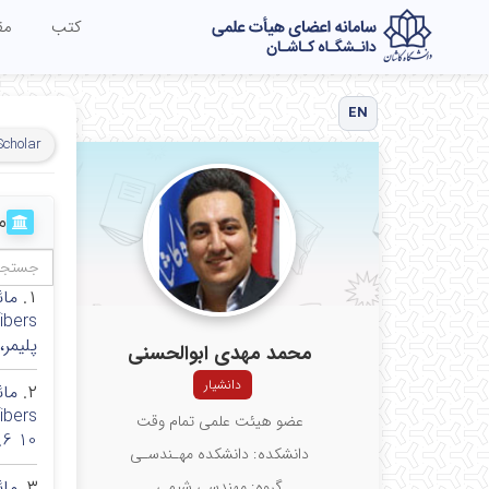
کتب
مق
EN
Scholar
م
۱.
پلیمر،تهران
محمد مهدی ابوالحسنی
دانشیار
۲.
عضو هیئت علمی تمام وقت
10 6.
دانشکده: دانشکده مهـندسـی
۳.
گروه: مهندسی شیمی