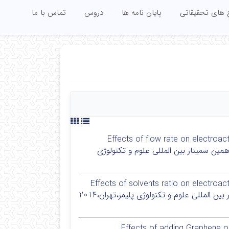
 های تحقیقاتی
پایان نامه ها
دروس
تماس با ما
حمدرضا مزدیان فرد,مینو نائبه,محمد مهدی ابوالحسنی،Effects of flow rate on electroactive β
polymorph formation in electrospun PVDF/Graphene،یازدهمین سمینار بین المللی علوم و تکنولوژی
محمدرضا مزدیان فرد,مینو نائبه,محمد مهدی ابوالحسنی،Effects of solvents ratio on electroactive β
polymorph formation in electrospun PVDF nanofibers،یازدهمین سمینار بین المللی علوم و تکنولوژی پلیمر،تهران،2014
مدرضا مزدیان فرد,محمد مهدی ابوالحسنی,مینو نائبه،Effects of adding Graphene on the